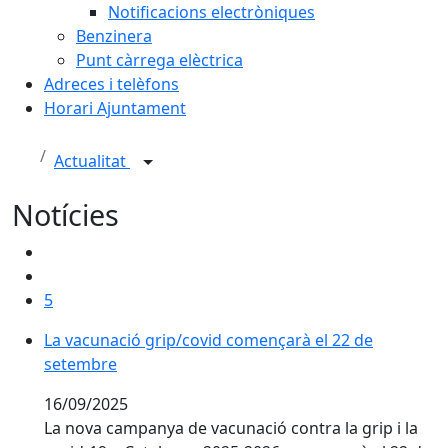
Notificacions electròniques
Benzinera
Punt càrrega elèctrica
Adreces i telèfons
Horari Ajuntament
Actualitat
Notícies
5
La vacunació grip/covid començarà el 22 de setembr
La vacunació grip/covid començarà el 22 de
setembre
16/09/2025
La nova campanya de vacunació contra la grip i la