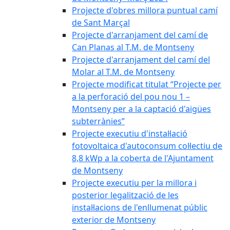
Projecte d'obres millora puntual camí
de Sant Marçal
Projecte d'arranjament del camí de
Can Planas al T.M. de Montseny
Projecte d'arranjament del camí del
Molar al T.M. de Montseny
Projecte modificat titulat “Projecte per
a la perforació del pou nou 1 –
Montseny per a la captació d'aigües
subterrànies”
Projecte executiu d'instal·lació
fotovoltaica d'autoconsum col·lectiu de
8,8 kWp a la coberta de l'Ajuntament
de Montseny
Projecte executiu per la millora i
posterior legalització de les
instal·lacions de l'enllumenat públic
exterior de Montseny