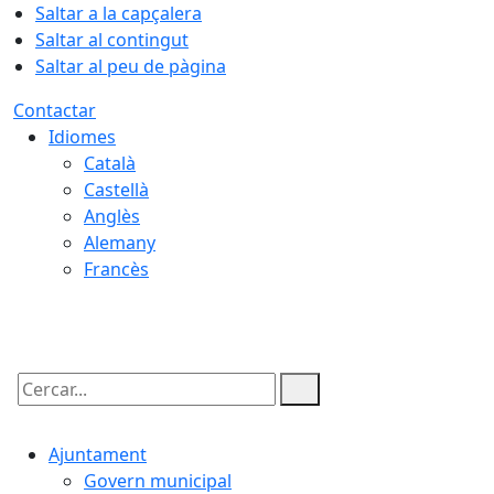
Saltar a la capçalera
Saltar al contingut
Saltar al peu de pàgina
Contactar
Idiomes
Català
Castellà
Anglès
Alemany
Francès
08.08.2026 | 14:59
Cercar:
Ajuntament
Govern municipal