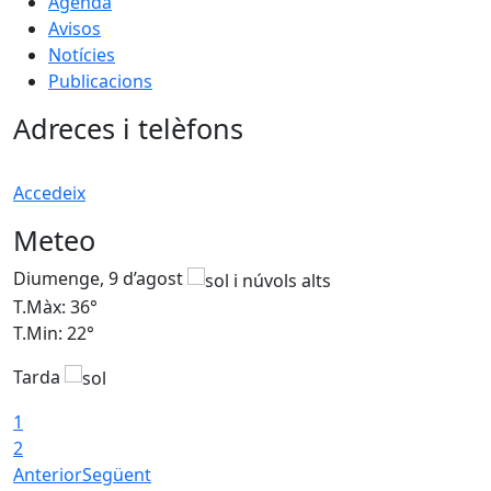
Agenda
Avisos
Notícies
Publicacions
Adreces i telèfons
Accedeix
Meteo
Diumenge, 9 d’agost
D
T.Màx: 36°
T
T.Min: 22°
T
Tarda
T
1
2
Anterior
Següent