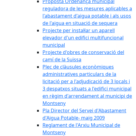
Proposta Ordenança municipal
reguladora de les mesures aplicables a
l'abastament d'aigua potable i als usos
de l'aigua en situació de sequera
Projecte per instal·lar un aparell
elevador d'un edifici multifuncional
municipal
Projecte d'obres de conservació del
camí de la Suïssa
Plec de clàusules econòmiques
administratives particulars de la
licitació per a l'adjudicació de 3 locals i
3 despatxos situats a l'edifici municipal
en règim d'arrendament al municipi de
Montseny
Pla Director del Servei d'Abastament
d'Aigua Potable- maig 2009
Reglament de l'Arxiu Municipal de
Montseny