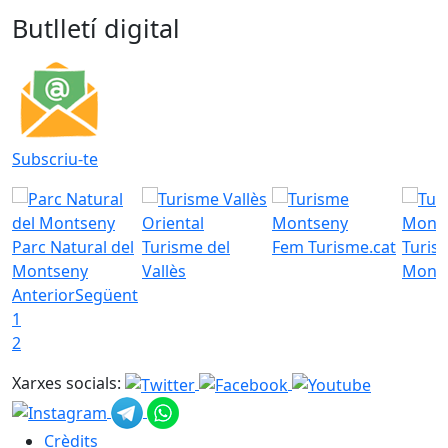
Butlletí digital
Subscriu-te
Parc Natural del
Turisme del
Fem Turisme.cat
Turis
Montseny
Vallès
Mont
Anterior
Següent
1
2
Xarxes socials:
Crèdits