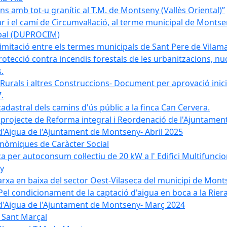
 amb tot-u granític al T.M. de Montseny (Vallès Oriental)”
r i el camí de Circumval·lació, al terme municipal de Mont
ipal (DUPROCIM)
imitació entre els termes municipals de Sant Pere de Vilam
rotecció contra incendis forestals de les urbanitzacions, nuc
.
 Rurals i altres Construccions- Document per aprovació inici
.
cadastral dels camins d'ús públic a la finca Can Cervera.
el projecte de Reforma integral i Reordenació de l'Ajuntame
d'Aigua de l'Ajuntament de Montseny- Abril 2025
nòmiques de Caràcter Social
ica per autoconsum col·lectiu de 20 kW a l' Edifici Multifuncio
y
xarxa en baixa del sector Oest-Vilaseca del municipi de Mon
el condicionament de la captació d'aigua en boca a la Riera
 d'Aigua de l'Ajuntament de Montseny- Març 2024
e Sant Marçal