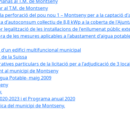
Planas al T.M. de Montseny
ar al T.M. de Montseny
a la perforació del pou nou 1 – Montseny per a la captació d
aica d'autoconsum col·lectiu de 8,8 kWp a la coberta de l'Aj
or legalització de les instal·lacions de l'enllumenat públic e
de les mesures aplicables a l'abastament d'aigua potable i
r d'un edifici multifuncional municipal
 de la Suïssa
ves particulars de la licitació per a l'adjudicació de 3 local
ent al municipi de Montseny
igua Potable- maig 2009
seny
.
 2020-2023 i el Programa anual 2020
tica del municipi de Montseny.