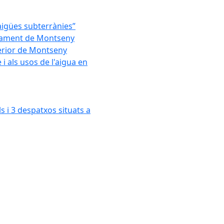
'aigües subterrànies”
untament de Montseny
xterior de Montseny
 als usos de l'aigua en
s i 3 despatxos situats a