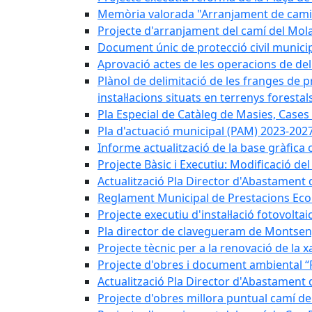
Memòria valorada "Arranjament de camins
Projecte d'arranjament del camí del Mola
Document únic de protecció civil munic
Aprovació actes de les operacions de del
Plànol de delimitació de les franges de p
instal·lacions situats en terrenys forestals
Pla Especial de Catàleg de Masies, Cases
Pla d'actuació municipal (PAM) 2023-2027
Informe actualització de la base gràfica 
Projecte Bàsic i Executiu: Modificació d
Actualització Pla Director d'Abastament 
Reglament Municipal de Prestacions Eco
Projecte executiu d'instal·lació fotovolta
Pla director de clavegueram de Montsen
Projecte tècnic per a la renovació de la 
Projecte d'obres i document ambiental “P
Actualització Pla Director d'Abastament
Projecte d'obres millora puntual camí d