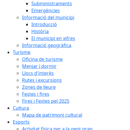
Subministraments
Emergències
Informació del municipi
Introducció
Història
El municipi en xifres
Informació geogràfica
Turisme
Oficina de turisme
Menjar i dormir
Llocs d'interès
Rutes i excursions
Zones de lleure
Festes i fires
Fires i Festes pel 2025
Cultura
Mapa de patrimoni cultural
Esports
Activitat física per a la gent gran