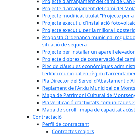
Projecte d'arranjament del camí de Can 
Projecte d'arranjament del camí del Mol
Projecte modificat titulat “Projecte per 
Projecte executiu d'instal·lació fotovolt
Projecte executiu per la millora i posteri
Proposta Ordenança municipal reguladora 
situació de sequera
Projecte per instal·lar un aparell elevado
Projecte d'obres de conservació del camí
Plec de clàusules econòmiques administrati
l'edifici municipal en règim d'arrendam
Pla Director del Servei d'Abastament d'A
Reglament de l'Arxiu Municipal de Mont
Mapa de Patrimoni Cultural de Montseny
Pla verificació d'activitats comunicades
Mapa de soroll i mapa de capacitat acús
Contractació
Perfil de contractant
Contractes majors