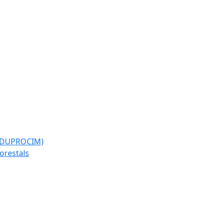
l (DUPROCIM)
forestals