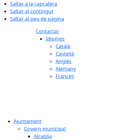
Saltar a la capçalera
Saltar al contingut
Saltar al peu de pàgina
Contactar
Idiomes
Català
Castellà
Anglès
Alemany
Francès
06.08.2026 | 10:50
Ajuntament
Govern municipal
Alcaldia