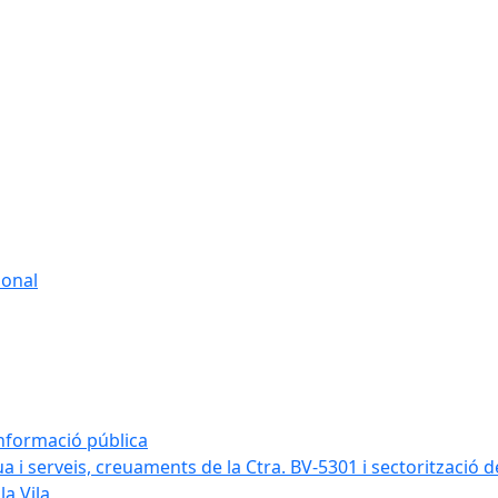
sonal
informació pública
a i serveis, creuaments de la Ctra. BV-5301 i sectorització d
la Vila