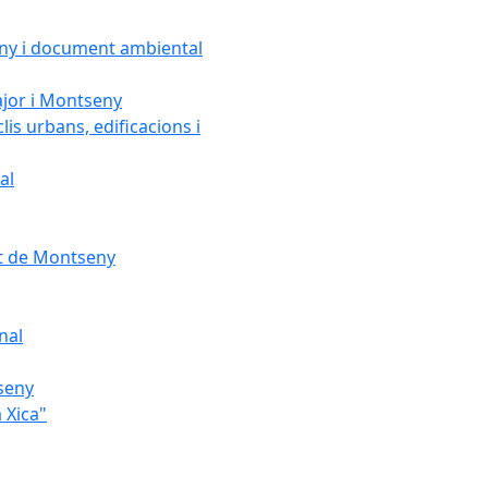
seny i document ambiental
ajor i Montseny
lis urbans, edificacions i
al
nt de Montseny
nal
tseny
 Xica"