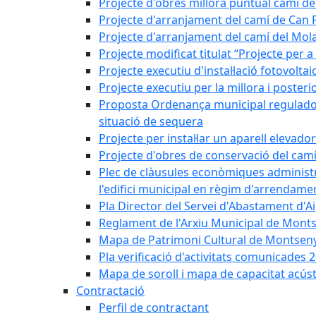
Projecte d'obres millora puntual camí d
Projecte d'arranjament del camí de Can 
Projecte d'arranjament del camí del Mol
Projecte modificat titulat “Projecte per 
Projecte executiu d'instal·lació fotovolt
Projecte executiu per la millora i posteri
Proposta Ordenança municipal reguladora 
situació de sequera
Projecte per instal·lar un aparell elevado
Projecte d'obres de conservació del camí
Plec de clàusules econòmiques administrati
l'edifici municipal en règim d'arrendam
Pla Director del Servei d'Abastament d'A
Reglament de l'Arxiu Municipal de Mont
Mapa de Patrimoni Cultural de Montseny
Pla verificació d'activitats comunicades
Mapa de soroll i mapa de capacitat acús
Contractació
Perfil de contractant