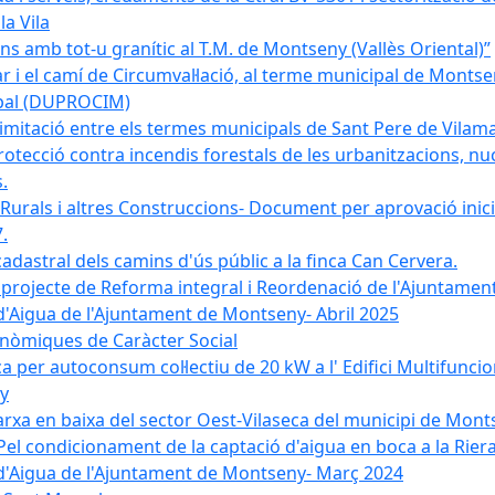
la Vila
 amb tot-u granític al T.M. de Montseny (Vallès Oriental)”
r i el camí de Circumval·lació, al terme municipal de Mont
ipal (DUPROCIM)
imitació entre els termes municipals de Sant Pere de Vilam
rotecció contra incendis forestals de les urbanitzacions, nuc
.
 Rurals i altres Construccions- Document per aprovació inici
.
cadastral dels camins d'ús públic a la finca Can Cervera.
el projecte de Reforma integral i Reordenació de l'Ajuntame
d'Aigua de l'Ajuntament de Montseny- Abril 2025
nòmiques de Caràcter Social
ica per autoconsum col·lectiu de 20 kW a l' Edifici Multifuncio
y
xarxa en baixa del sector Oest-Vilaseca del municipi de Mon
el condicionament de la captació d'aigua en boca a la Riera
 d'Aigua de l'Ajuntament de Montseny- Març 2024