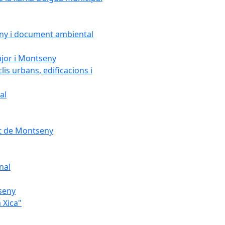
seny i document ambiental
ajor i Montseny
lis urbans, edificacions i
al
nt de Montseny
nal
tseny
 Xica"