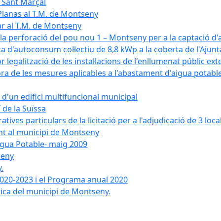
e Sant Marçal
Planas al T.M. de Montseny
ar al T.M. de Montseny
a la perforació del pou nou 1 – Montseny per a la captació d
aica d'autoconsum col·lectiu de 8,8 kWp a la coberta de l'Aj
or legalització de les instal·lacions de l'enllumenat públic e
de les mesures aplicables a l'abastament d'aigua potable i
r d'un edifici multifuncional municipal
 de la Suïssa
ves particulars de la licitació per a l'adjudicació de 3 local
ent al municipi de Montseny
igua Potable- maig 2009
seny
.
 2020-2023 i el Programa anual 2020
tica del municipi de Montseny.