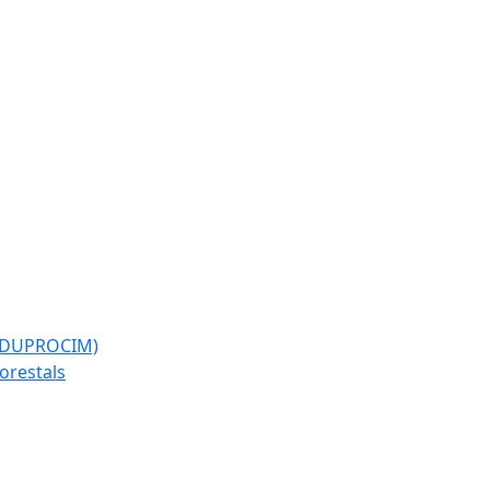
l (DUPROCIM)
forestals