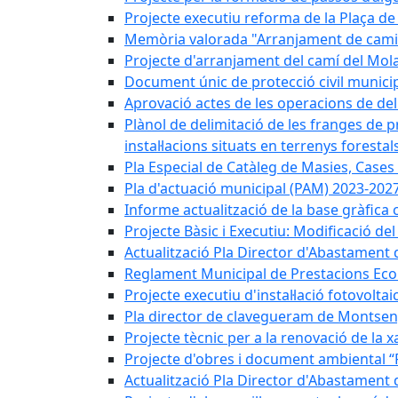
Projecte executiu reforma de la Plaça de 
Memòria valorada "Arranjament de camins
Projecte d'arranjament del camí del Mola
Document únic de protecció civil munic
Aprovació actes de les operacions de del
Plànol de delimitació de les franges de p
instal·lacions situats en terrenys forestals
Pla Especial de Catàleg de Masies, Cases
Pla d'actuació municipal (PAM) 2023-2027
Informe actualització de la base gràfica 
Projecte Bàsic i Executiu: Modificació d
Actualització Pla Director d'Abastament 
Reglament Municipal de Prestacions Eco
Projecte executiu d'instal·lació fotovolta
Pla director de clavegueram de Montsen
Projecte tècnic per a la renovació de la 
Projecte d'obres i document ambiental “P
Actualització Pla Director d'Abastament