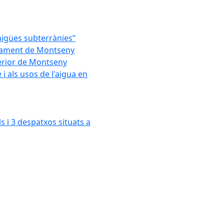
'aigües subterrànies”
untament de Montseny
xterior de Montseny
 als usos de l'aigua en
s i 3 despatxos situats a