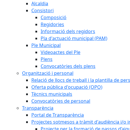
Alcaldia
Consistori
Composició
Regidories
Informació dels regidors
Pla d'actuació municipal (PAM)
Ple Municipal
Videoactes del Ple
Plens
Convocatòries dels plens
Organització i personal
Relació de llocs de treball i la plantilla de per
Oferta pública d'ocupació (OPO)
Tècnics municipals
Convocatòries de personal
Transparència
Portal de Transparència
Projectes sotmesos a tràmit d'audiència i/o 
Projecte per la formació de passos d’aigu