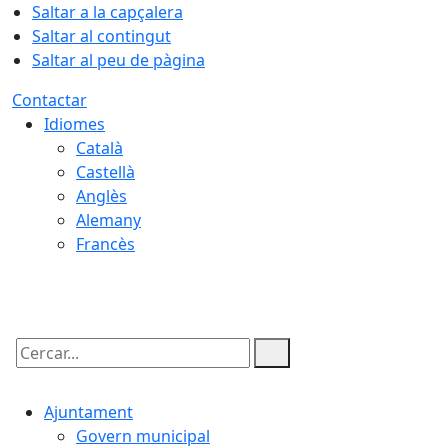
Saltar a la capçalera
Saltar al contingut
Saltar al peu de pàgina
Contactar
Idiomes
Català
Castellà
Anglès
Alemany
Francès
08.08.2026 | 11:07
Cercar:
Ajuntament
Govern municipal