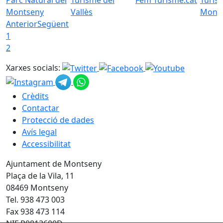
Montseny
Vallès
Mont
Anterior
Següent
1
2
Xarxes socials:
Crèdits
Contactar
Protecció de dades
Avís legal
Accessibilitat
Ajuntament de Montseny
Plaça de la Vila, 11
08469 Montseny
Tel. 938 473 003
Fax 938 473 114