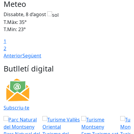
Meteo
Dissabte, 8 d’agost
D
T.Màx: 35°
T
T.Min: 23°
T
1
2
Anterior
Següent
Butlletí digital
Subscriu-te
Parc Natural del
Turisme del
Fem Turisme.cat
Turis