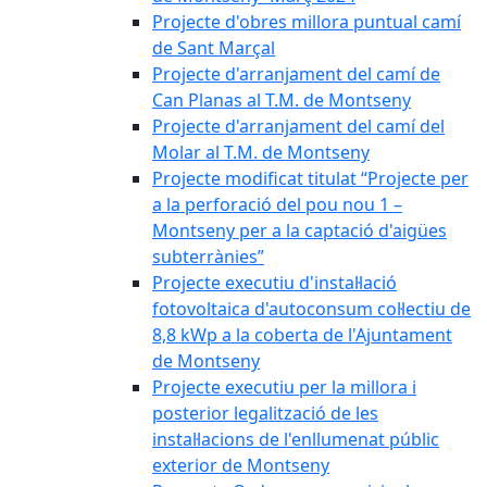
Projecte d'obres millora puntual camí
de Sant Marçal
Projecte d'arranjament del camí de
Can Planas al T.M. de Montseny
Projecte d'arranjament del camí del
Molar al T.M. de Montseny
Projecte modificat titulat “Projecte per
a la perforació del pou nou 1 –
Montseny per a la captació d'aigües
subterrànies”
Projecte executiu d'instal·lació
fotovoltaica d'autoconsum col·lectiu de
8,8 kWp a la coberta de l'Ajuntament
de Montseny
Projecte executiu per la millora i
posterior legalització de les
instal·lacions de l'enllumenat públic
exterior de Montseny