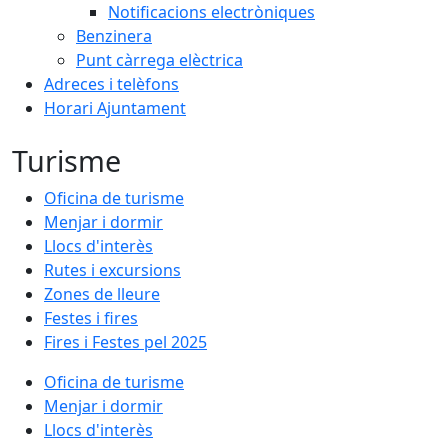
Notificacions electròniques
Benzinera
Punt càrrega elèctrica
Adreces i telèfons
Horari Ajuntament
Turisme
Oficina de turisme
Menjar i dormir
Llocs d'interès
Rutes i excursions
Zones de lleure
Festes i fires
Fires i Festes pel 2025
Oficina de turisme
Menjar i dormir
Llocs d'interès