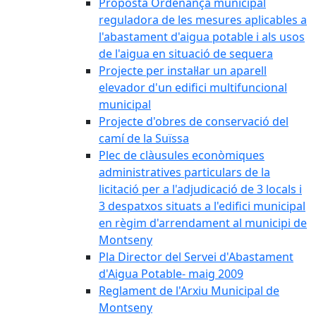
Proposta Ordenança municipal
reguladora de les mesures aplicables a
l'abastament d'aigua potable i als usos
de l'aigua en situació de sequera
Projecte per instal·lar un aparell
elevador d'un edifici multifuncional
municipal
Projecte d'obres de conservació del
camí de la Suïssa
Plec de clàusules econòmiques
administratives particulars de la
licitació per a l'adjudicació de 3 locals i
3 despatxos situats a l'edifici municipal
en règim d'arrendament al municipi de
Montseny
Pla Director del Servei d'Abastament
d'Aigua Potable- maig 2009
Reglament de l'Arxiu Municipal de
Montseny