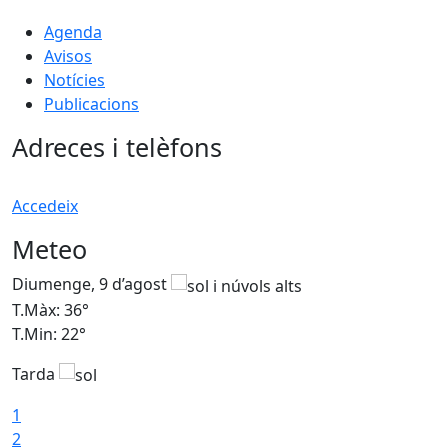
Agenda
Avisos
Notícies
Publicacions
Adreces i telèfons
Accedeix
Meteo
Diumenge, 9 d’agost
D
T.Màx: 36°
T
T.Min: 22°
T
Tarda
T
1
2