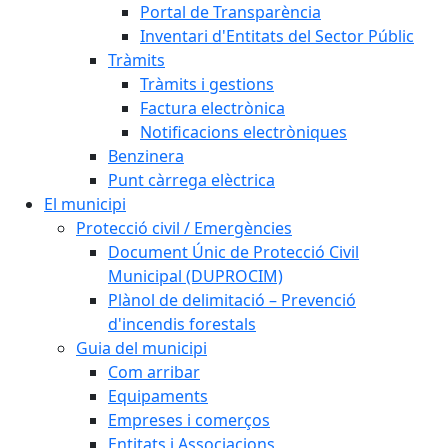
Portal de Transparència
Inventari d'Entitats del Sector Públic
Tràmits
Tràmits i gestions
Factura electrònica
Notificacions electròniques
Benzinera
Punt càrrega elèctrica
El municipi
Protecció civil / Emergències
Document Únic de Protecció Civil
Municipal (DUPROCIM)
Plànol de delimitació – Prevenció
d'incendis forestals
Guia del municipi
Com arribar
Equipaments
Empreses i comerços
Entitats i Associacions