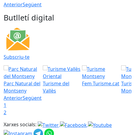
Anterior
Següent
Butlletí digital
Subscriu-te
Parc Natural del
Turisme del
Fem Turisme.cat
Turis
Montseny
Vallès
Mont
Anterior
Següent
1
2
Xarxes socials: