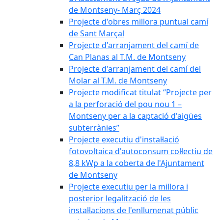
de Montseny- Març 2024
Projecte d'obres millora puntual camí
de Sant Marçal
Projecte d'arranjament del camí de
Can Planas al T.M. de Montseny
Projecte d'arranjament del camí del
Molar al T.M. de Montseny
Projecte modificat titulat “Projecte per
a la perforació del pou nou 1 –
Montseny per a la captació d'aigües
subterrànies”
Projecte executiu d'instal·lació
fotovoltaica d'autoconsum col·lectiu de
8,8 kWp a la coberta de l'Ajuntament
de Montseny
Projecte executiu per la millora i
posterior legalització de les
instal·lacions de l'enllumenat públic