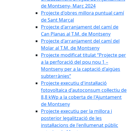
de Montseny- Març 2024
Projecte d'obres millora puntual camí
de Sant Marçal
Projecte d'arranjament del camí de
Can Planas al T.M. de Montseny
Projecte d'arranjament del camí del
Molar al T.M. de Montseny
Projecte modificat titulat “Projecte per
a la perforació del pou nou 1 –
Montseny per a la captació d'aigües
subterrànies”
Projecte executiu d'instal·lació
fotovoltaica d'autoconsum col·lectiu de
8,8 kWp a la coberta de l'Ajuntament
de Montseny
Projecte executiu per la millora i
posterior legalització de les
instal·lacions de l'enllumenat públic