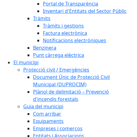
Portal de Transparència
Inventari d'Entitats del Sector Públic
Tràmits
Tràmits i gestions
Factura electrònica
Notificacions electròniques
Benzinera
Punt càrrega elèctrica
El municipi
Protecció civil / Emergències
Document Únic de Protecció Civil
Municipal (DUPROCIM)
Plànol de delimitació – Prevenció
d'incendis forestals
Guia del municipi
Com arribar
Equipaments
Empreses i comerços
Entitats i Associacions