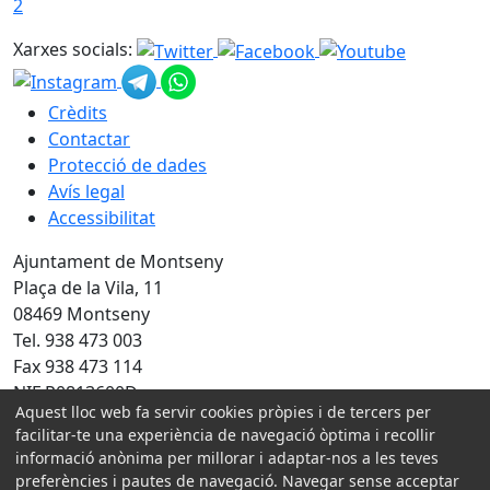
2
Xarxes socials:
Crèdits
Contactar
Protecció de dades
Avís legal
Accessibilitat
Ajuntament de Montseny
Plaça de la Vila, 11
08469 Montseny
Tel. 938 473 003
Fax 938 473 114
NIF P0813600D
Aquest lloc web fa servir cookies pròpies i de tercers per
facilitar-te una experiència de navegació òptima i recollir
Amb la col·laboració de:
informació anònima per millorar i adaptar-nos a les teves
preferències i pautes de navegació. Navegar sense acceptar