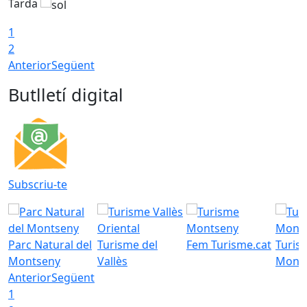
Tarda
T
1
2
Anterior
Següent
Butlletí digital
Subscriu-te
Parc Natural del
Turisme del
Fem Turisme.cat
Turis
Montseny
Vallès
Mont
Anterior
Següent
1