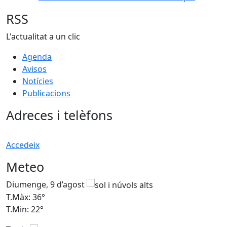
RSS
L'actualitat a un clic
Agenda
Avisos
Notícies
Publicacions
Adreces i telèfons
Accedeix
Meteo
Diumenge, 9 d’agost
D
T.Màx: 36°
T
T.Min: 22°
T