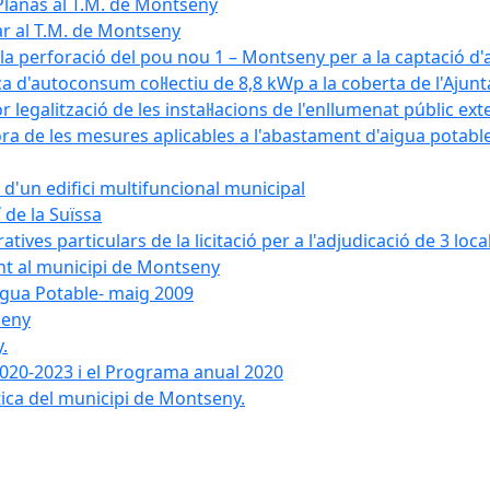
Planas al T.M. de Montseny
ar al T.M. de Montseny
a la perforació del pou nou 1 – Montseny per a la captació d
aica d'autoconsum col·lectiu de 8,8 kWp a la coberta de l'Aj
or legalització de les instal·lacions de l'enllumenat públic e
de les mesures aplicables a l'abastament d'aigua potable i
r d'un edifici multifuncional municipal
 de la Suïssa
ves particulars de la licitació per a l'adjudicació de 3 local
ent al municipi de Montseny
igua Potable- maig 2009
seny
.
 2020-2023 i el Programa anual 2020
tica del municipi de Montseny.