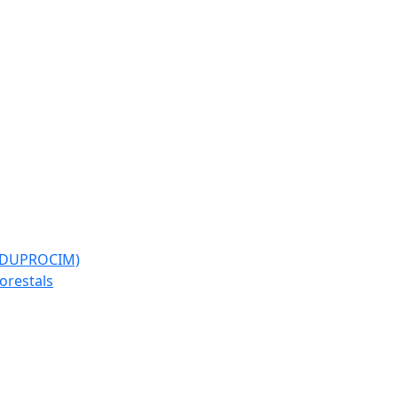
l (DUPROCIM)
forestals