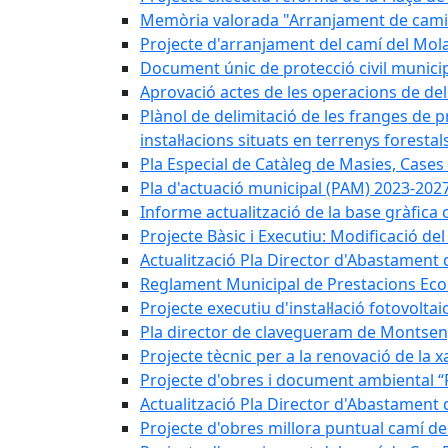
Memòria valorada "Arranjament de camins
Projecte d'arranjament del camí del Mola
Document únic de protecció civil munic
Aprovació actes de les operacions de del
Plànol de delimitació de les franges de p
instal·lacions situats en terrenys forestals
Pla Especial de Catàleg de Masies, Cases
Pla d'actuació municipal (PAM) 2023-2027
Informe actualització de la base gràfica 
Projecte Bàsic i Executiu: Modificació d
Actualització Pla Director d'Abastament 
Reglament Municipal de Prestacions Eco
Projecte executiu d'instal·lació fotovolta
Pla director de clavegueram de Montsen
Projecte tècnic per a la renovació de la 
Projecte d'obres i document ambiental “P
Actualització Pla Director d'Abastament
Projecte d'obres millora puntual camí d