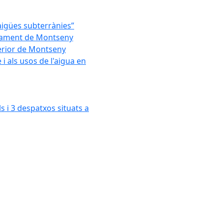
'aigües subterrànies”
untament de Montseny
xterior de Montseny
 als usos de l'aigua en
s i 3 despatxos situats a