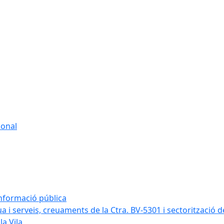
sonal
informació pública
a i serveis, creuaments de la Ctra. BV-5301 i sectorització d
la Vila