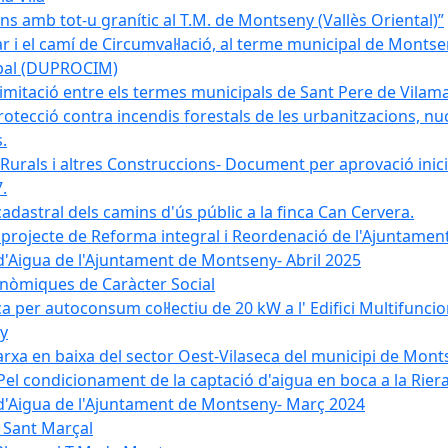
 amb tot-u granític al T.M. de Montseny (Vallès Oriental)”
r i el camí de Circumval·lació, al terme municipal de Mont
ipal (DUPROCIM)
imitació entre els termes municipals de Sant Pere de Vilam
rotecció contra incendis forestals de les urbanitzacions, nuc
.
 Rurals i altres Construccions- Document per aprovació inici
.
cadastral dels camins d'ús públic a la finca Can Cervera.
el projecte de Reforma integral i Reordenació de l'Ajuntame
d'Aigua de l'Ajuntament de Montseny- Abril 2025
nòmiques de Caràcter Social
ica per autoconsum col·lectiu de 20 kW a l' Edifici Multifuncio
y
xarxa en baixa del sector Oest-Vilaseca del municipi de Mon
el condicionament de la captació d'aigua en boca a la Riera
 d'Aigua de l'Ajuntament de Montseny- Març 2024
e Sant Marçal