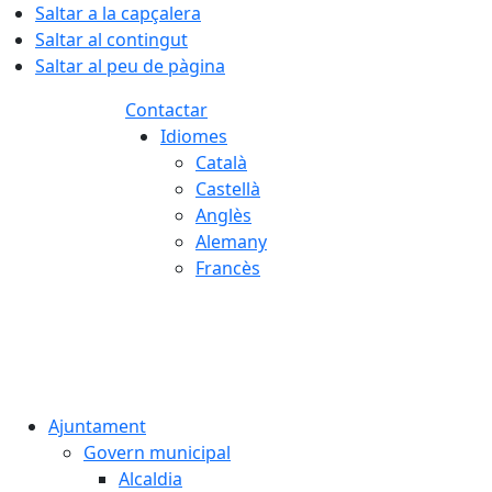
Saltar a la capçalera
Saltar al contingut
Saltar al peu de pàgina
Contactar
Idiomes
Català
Castellà
Anglès
Alemany
Francès
06.08.2026 | 23:59
Ajuntament
Govern municipal
Alcaldia