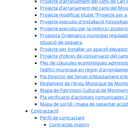
Projecte d'arranjament del camí de Can 
Projecte d'arranjament del camí del Mol
Projecte modificat titulat “Projecte per 
Projecte executiu d'instal·lació fotovolt
Projecte executiu per la millora i posteri
Proposta Ordenança municipal reguladora 
situació de sequera
Projecte per instal·lar un aparell elevado
Projecte d'obres de conservació del camí
Plec de clàusules econòmiques administrati
l'edifici municipal en règim d'arrendam
Pla Director del Servei d'Abastament d'A
Reglament de l'Arxiu Municipal de Mont
Mapa de Patrimoni Cultural de Montseny
Pla verificació d'activitats comunicades
Mapa de soroll i mapa de capacitat acús
Contractació
Perfil de contractant
Contractes majors