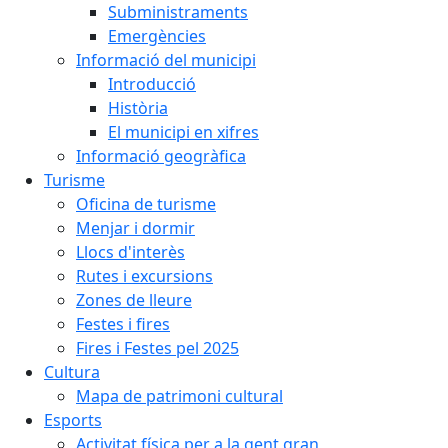
Subministraments
Emergències
Informació del municipi
Introducció
Història
El municipi en xifres
Informació geogràfica
Turisme
Oficina de turisme
Menjar i dormir
Llocs d'interès
Rutes i excursions
Zones de lleure
Festes i fires
Fires i Festes pel 2025
Cultura
Mapa de patrimoni cultural
Esports
Activitat física per a la gent gran