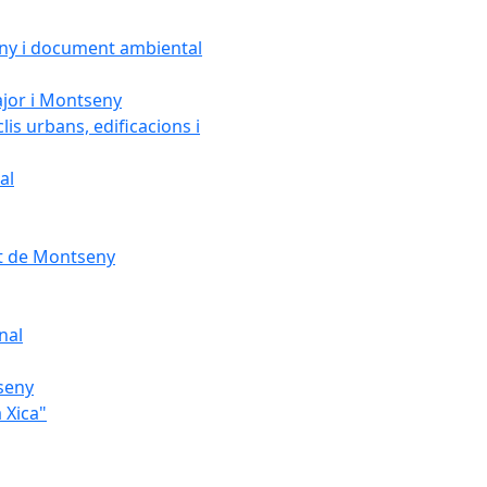
seny i document ambiental
ajor i Montseny
lis urbans, edificacions i
al
nt de Montseny
nal
tseny
 Xica"