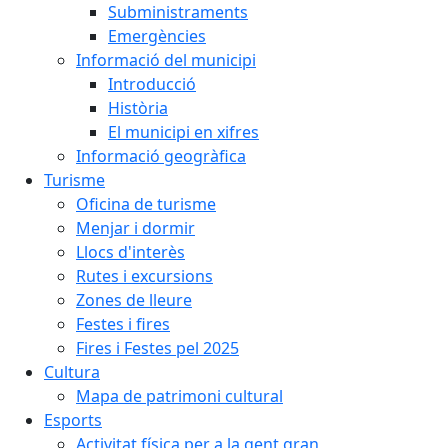
Subministraments
Emergències
Informació del municipi
Introducció
Història
El municipi en xifres
Informació geogràfica
Turisme
Oficina de turisme
Menjar i dormir
Llocs d'interès
Rutes i excursions
Zones de lleure
Festes i fires
Fires i Festes pel 2025
Cultura
Mapa de patrimoni cultural
Esports
Activitat física per a la gent gran