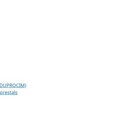
l (DUPROCIM)
forestals