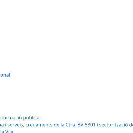
sonal
informació pública
a i serveis, creuaments de la Ctra. BV-5301 i sectorització d
la Vila