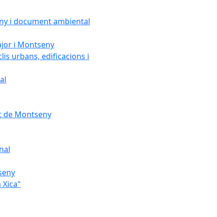
seny i document ambiental
ajor i Montseny
lis urbans, edificacions i
al
nt de Montseny
nal
tseny
 Xica"