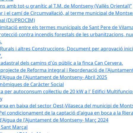
 amb tot-u granític al T.M. de Montseny (Vallès Oriental)”
r i el camí de Circumval·lació, al terme municipal de Mont
ipal (DUPROCIM)
imitació entre els termes municipals de Sant Pere de Vilam
rotecció contra incendis forestals de les urbanitzacions, nuc
.
 Rurals i altres Construccions- Document per aprovació inici
.
cadastral dels camins d'ús públic a la finca Can Cervera.
el projecte de Reforma integral i Reordenació de l'Ajuntame
d'Aigua de l'Ajuntament de Montseny- Abril 2025
nòmiques de Caràcter Social
ica per autoconsum col·lectiu de 20 kW a l' Edifici Multifuncio
y
xarxa en baixa del sector Oest-Vilaseca del municipi de Mon
el condicionament de la captació d'aigua en boca a la Riera
 d'Aigua de l'Ajuntament de Montseny- Març 2024
e Sant Marçal