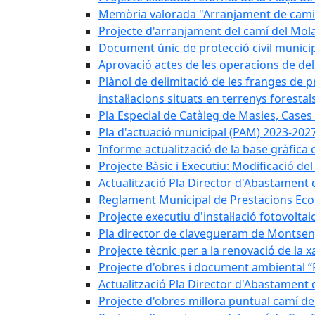
Memòria valorada "Arranjament de camins
Projecte d'arranjament del camí del Mola
Document únic de protecció civil munic
Aprovació actes de les operacions de del
Plànol de delimitació de les franges de p
instal·lacions situats en terrenys forestals
Pla Especial de Catàleg de Masies, Cases
Pla d'actuació municipal (PAM) 2023-2027
Informe actualització de la base gràfica 
Projecte Bàsic i Executiu: Modificació d
Actualització Pla Director d'Abastament 
Reglament Municipal de Prestacions Eco
Projecte executiu d'instal·lació fotovolta
Pla director de clavegueram de Montsen
Projecte tècnic per a la renovació de la 
Projecte d'obres i document ambiental “P
Actualització Pla Director d'Abastament
Projecte d'obres millora puntual camí d