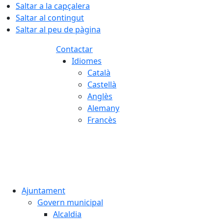
Saltar a la capçalera
Saltar al contingut
Saltar al peu de pàgina
Contactar
Idiomes
Català
Castellà
Anglès
Alemany
Francès
08.08.2026 | 04:05
Ajuntament
Govern municipal
Alcaldia