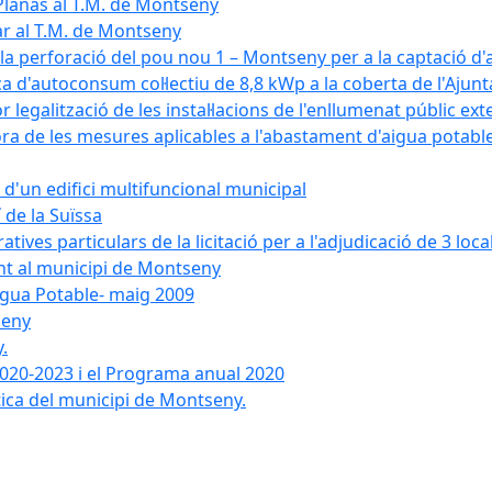
Planas al T.M. de Montseny
ar al T.M. de Montseny
a la perforació del pou nou 1 – Montseny per a la captació d
aica d'autoconsum col·lectiu de 8,8 kWp a la coberta de l'Aj
or legalització de les instal·lacions de l'enllumenat públic e
de les mesures aplicables a l'abastament d'aigua potable i
r d'un edifici multifuncional municipal
 de la Suïssa
ves particulars de la licitació per a l'adjudicació de 3 local
ent al municipi de Montseny
igua Potable- maig 2009
seny
.
 2020-2023 i el Programa anual 2020
tica del municipi de Montseny.