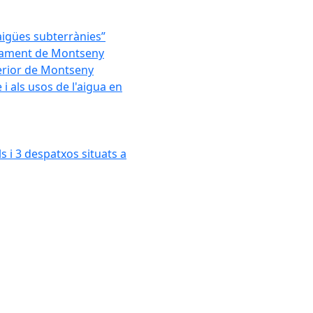
'aigües subterrànies”
untament de Montseny
xterior de Montseny
 als usos de l'aigua en
s i 3 despatxos situats a