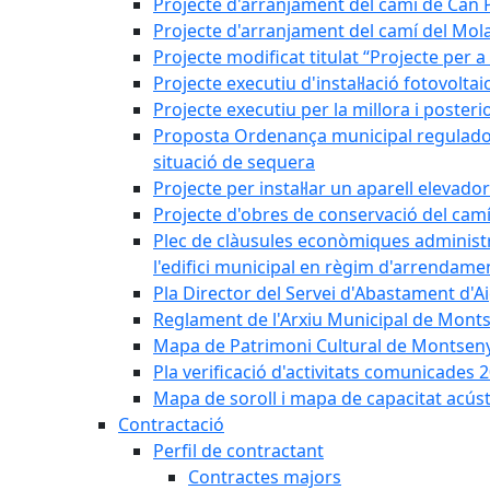
Projecte d'arranjament del camí de Can 
Projecte d'arranjament del camí del Mol
Projecte modificat titulat “Projecte per 
Projecte executiu d'instal·lació fotovolt
Projecte executiu per la millora i posteri
Proposta Ordenança municipal reguladora 
situació de sequera
Projecte per instal·lar un aparell elevado
Projecte d'obres de conservació del camí
Plec de clàusules econòmiques administrati
l'edifici municipal en règim d'arrendam
Pla Director del Servei d'Abastament d'A
Reglament de l'Arxiu Municipal de Mont
Mapa de Patrimoni Cultural de Montseny
Pla verificació d'activitats comunicades
Mapa de soroll i mapa de capacitat acús
Contractació
Perfil de contractant
Contractes majors