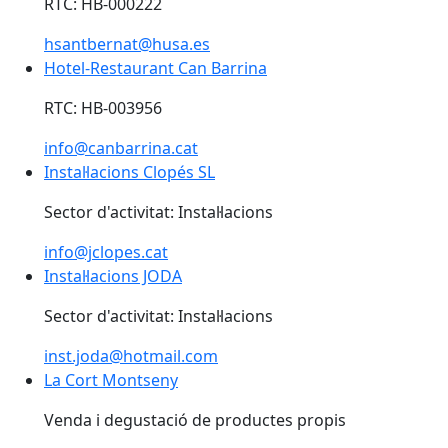
RTC: HB-000222
hsantbernat@husa.es
Hotel-Restaurant Can Barrina
Hotel-Restaurant Can Barrina
RTC: HB-003956
info@canbarrina.cat
Instal·lacions Clopés SL
Sector d'activitat: Instal·lacions
info@jclopes.cat
Instal·lacions JODA
Instal·lacions JODA
Sector d'activitat: Instal·lacions
inst.joda@hotmail.com
La Cort Montseny
La Cort Montseny
Venda i degustació de productes propis