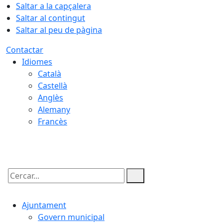
Saltar a la capçalera
Saltar al contingut
Saltar al peu de pàgina
Contactar
Idiomes
Català
Castellà
Anglès
Alemany
Francès
09.08.2026 | 07:57
Cercar:
Ajuntament
Govern municipal