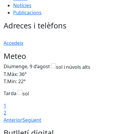
Notícies
Publicacions
Adreces i telèfons
Accedeix
Meteo
Diumenge, 9 d’agost
D
T.Màx: 36°
T
T.Min: 22°
T
Tarda
T
1
2
Anterior
Següent
Butlletí digital