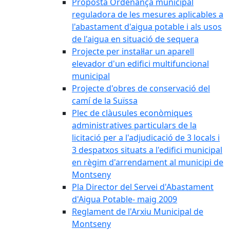
Proposta Ordenança municipal
reguladora de les mesures aplicables a
l'abastament d'aigua potable i als usos
de l'aigua en situació de sequera
Projecte per instal·lar un aparell
elevador d'un edifici multifuncional
municipal
Projecte d'obres de conservació del
camí de la Suïssa
Plec de clàusules econòmiques
administratives particulars de la
licitació per a l'adjudicació de 3 locals i
3 despatxos situats a l'edifici municipal
en règim d'arrendament al municipi de
Montseny
Pla Director del Servei d'Abastament
d'Aigua Potable- maig 2009
Reglament de l'Arxiu Municipal de
Montseny