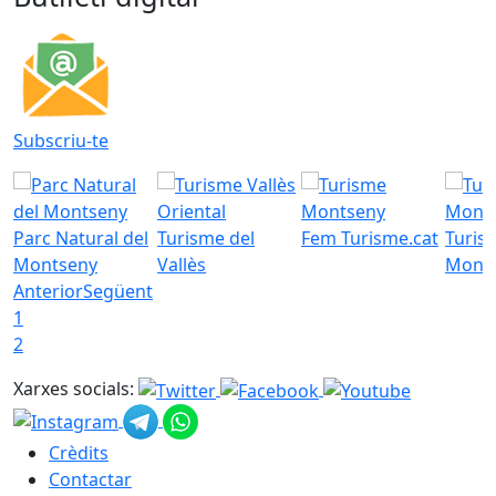
Subscriu-te
Parc Natural del
Turisme del
Fem Turisme.cat
Turis
Montseny
Vallès
Mont
Anterior
Següent
1
2
Xarxes socials:
Crèdits
Contactar