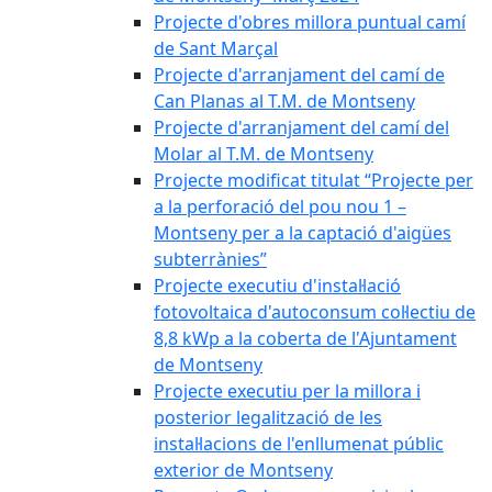
Projecte d'obres millora puntual camí
de Sant Marçal
Projecte d'arranjament del camí de
Can Planas al T.M. de Montseny
Projecte d'arranjament del camí del
Molar al T.M. de Montseny
Projecte modificat titulat “Projecte per
a la perforació del pou nou 1 –
Montseny per a la captació d'aigües
subterrànies”
Projecte executiu d'instal·lació
fotovoltaica d'autoconsum col·lectiu de
8,8 kWp a la coberta de l'Ajuntament
de Montseny
Projecte executiu per la millora i
posterior legalització de les
instal·lacions de l'enllumenat públic
exterior de Montseny