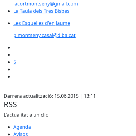
lacortmontseny@gmail.com
La Taula dels Tres Bisbes
La Taula dels Tres Bisbes
Les Esquelles d'en Jaume
Les Esquelles d'en Jaume
p.montseny.casal@diba.cat
5
Facebook
X
Darrera actualització: 15.06.2015 | 13:11
RSS
L'actualitat a un clic
Agenda
Avisos