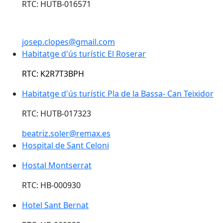
RTC: HUTB-016571
josep.clopes@gmail.com
Habitatge d'ús turístic El Roserar
RTC: K2R7T3BPH
Habitatge d'ús turístic Pla de la Bassa- Can Teixidor
RTC: HUTB-017323
beatriz.soler@remax.es
Hospital de Sant Celoni
Hostal Montserrat
Hostal Montserrat
RTC: HB-000930
Hotel Sant Bernat
Hotel Sant Bernat