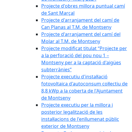
Projecte d'obres millora puntual camí
de Sant Marçal
Projecte d'arranjament del camí de
Can Planas al T.M. de Montseny
Projecte d'arranjament del camí del
Molar al T.M. de Montseny
Projecte modificat titulat “Projecte per
a la perforació del pou nou 1 –
Montseny per a la captació d'aigües
subterrànies”
Projecte executiu d'instal·lació
fotovoltaica d'autoconsum col·lectiu de
8,8 kWp a la coberta de l'Ajuntament
de Montseny
Projecte executiu per la millora i
posterior legalització de les
instal·lacions de l'enllumenat públic
exterior de Montseny