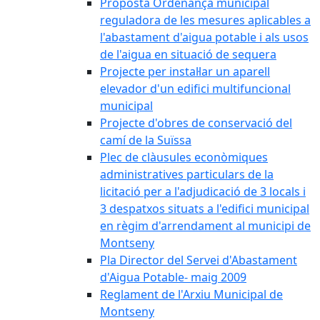
Proposta Ordenança municipal
reguladora de les mesures aplicables a
l'abastament d'aigua potable i als usos
de l'aigua en situació de sequera
Projecte per instal·lar un aparell
elevador d'un edifici multifuncional
municipal
Projecte d'obres de conservació del
camí de la Suïssa
Plec de clàusules econòmiques
administratives particulars de la
licitació per a l'adjudicació de 3 locals i
3 despatxos situats a l'edifici municipal
en règim d'arrendament al municipi de
Montseny
Pla Director del Servei d'Abastament
d'Aigua Potable- maig 2009
Reglament de l'Arxiu Municipal de
Montseny