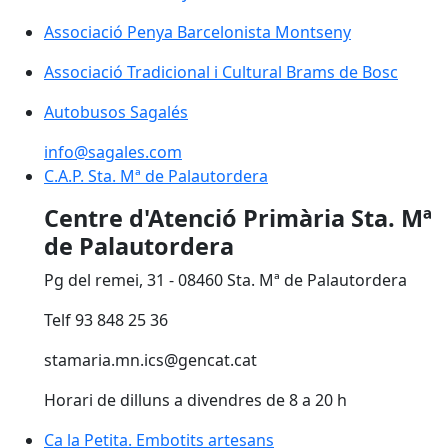
Associació Penya Barcelonista Montseny
Associació Penya Barcelonista Montseny
Associació Tradicional i Cultural Brams de Bosc
Associació Tradicional i Cultural Brams de Bosc
Autobusos Sagalés
info@sagales.com
C.A.P. Sta. Mª de Palautordera
Centre d'Atenció Primària Sta. Mª
de Palautordera
Pg del remei, 31 - 08460 Sta. Mª de Palautordera
Telf 93 848 25 36
stamaria.mn.ics@gencat.cat
Horari de dilluns a divendres de 8 a 20 h
Ca la Petita. Embotits artesans
Ca la Petita. Embotits artesans