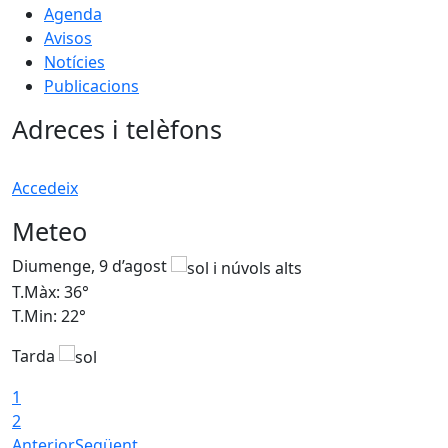
Agenda
Avisos
Notícies
Publicacions
Adreces i telèfons
Accedeix
Meteo
Diumenge, 9 d’agost
D
T.Màx: 36°
T
T.Min: 22°
T
Tarda
T
1
2
Anterior
Següent