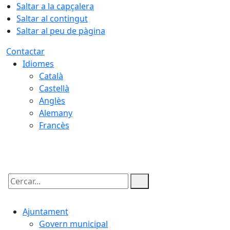
Saltar a la capçalera
Saltar al contingut
Saltar al peu de pàgina
Contactar
Idiomes
Català
Castellà
Anglès
Alemany
Francès
09.08.2026 | 05:48
Cercar:
Ajuntament
Govern municipal