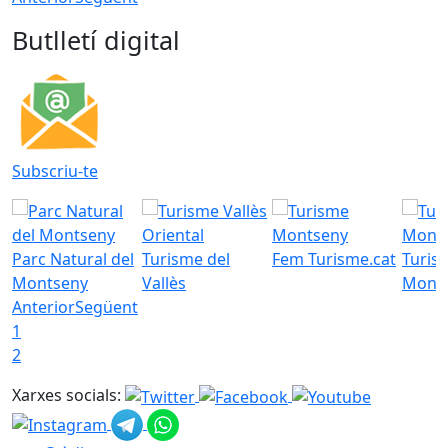
Butlletí digital
Subscriu-te
Parc Natural del
Turisme del
Fem Turisme.cat
Turis
Montseny
Vallès
Mont
Anterior
Següent
1
2
Xarxes socials: