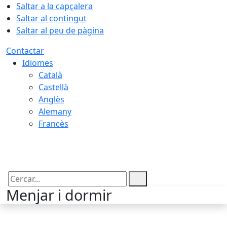
Saltar a la capçalera
Saltar al contingut
Saltar al peu de pàgina
Contactar
Idiomes
Català
Castellà
Anglès
Alemany
Francès
09.08.2026 | 10:45
Cercar:
Menjar i dormir