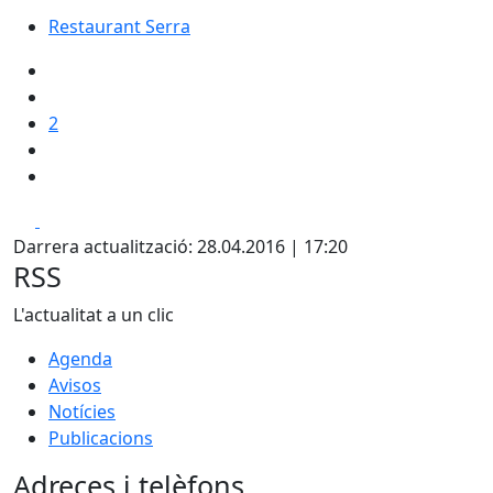
Restaurant Serra
Restaurant Serra
2
Facebook
X
Darrera actualització: 28.04.2016 | 17:20
RSS
L'actualitat a un clic
Agenda
Avisos
Notícies
Publicacions
Adreces i telèfons