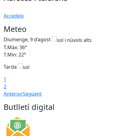
Accedeix
Meteo
Diumenge, 9 d’agost
D
T.Màx: 36°
T
T.Min: 22°
T
Tarda
T
1
2
Anterior
Següent
Butlletí digital