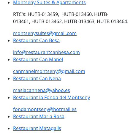
Montseny Suites & Apartaments
Montseny Suites & Apartaments
RTC's: HUTB-013459, HUTB-013460, HUTB-
013461, HUTB-013462, HUTB-013463, HUTB-013464.
montsenysuites@gmail.com
Restaurant Can Besa
Restaurant Can Besa
info@restaurantcanbesa.com
Restaurant Can Manel
Restaurant Can Manel
canmanelmontseny@gmail.com
Restaurant Can Nena
Restaurant Can Nena
masiacannena@yahoo.es
Restaurant la Fonda del Montseny
Restaurant la Fonda del Montseny
fondamontseny@hotmail.es
Restaurant Maria Rosa
Restaurant Maria Rosa
Restaurant Matagalls
Restaurant Matagalls