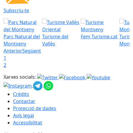
Subscriu-te
Parc Natural del
Turisme del
Fem Turisme.cat
Turis
Montseny
Vallès
Mont
Anterior
Següent
1
2
Xarxes socials:
Crèdits
Contactar
Protecció de dades
Avís legal
Accessibilitat