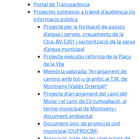
Portal de Transparència
Projectes sotmesos a tràmit d'audiència i/o
informació pública
Projecte per la formació de passos
d’aigua i serveis, creuaments de la
Ctra. BV-5301 i sectorització de la xarxa
d’aigua municipal
Projecte executiu reforma de la Plaça
de la Vila
Memòria valorada "Arranjament de
camins amb tot-u granític al T.M. de
Montseny (Vallès Oriental)”
Projecte d'arranjament del camí del
Molar i el camí de Circumval·lació, al
terme municipal de Montseny i
document ambiental
Document únic de protecció civil
municipal (DUPROCIM)
Aprovació actes de les operacions de