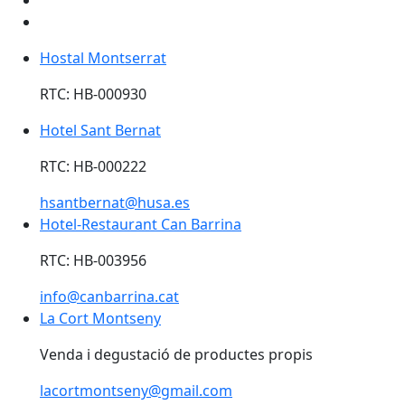
Hostal Montserrat
Hostal Montserrat
RTC: HB-000930
Hotel Sant Bernat
Hotel Sant Bernat
RTC: HB-000222
hsantbernat@husa.es
Hotel-Restaurant Can Barrina
Hotel-Restaurant Can Barrina
RTC: HB-003956
info@canbarrina.cat
La Cort Montseny
La Cort Montseny
Venda i degustació de productes propis
lacortmontseny@gmail.com