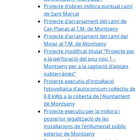
Projecte d'obres millora puntual camí
de Sant Marçal
Projecte d'arranjament del camí de
Can Planas al T.M. de Montseny
Projecte d'arranjament del camí del
Molar al T.M. de Montseny
Projecte modificat titulat “Projecte per
a la perforació del pou nou 1 –
Montseny per a la captació d'aigües
subterrànies”
Projecte executiu d'instal·lació
fotovoltaica d'autoconsum col·lectiu de
8,8 kWp a la coberta de l'Ajuntament
de Montseny
Projecte executiu per la millora i
posterior legalització de les
instal·lacions de l'enllumenat públic
exterior de Montseny