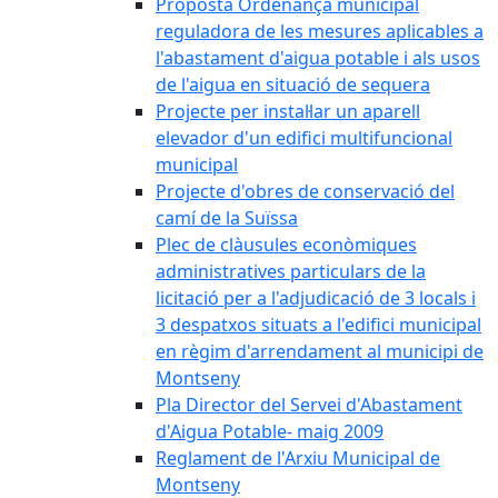
Proposta Ordenança municipal
reguladora de les mesures aplicables a
l'abastament d'aigua potable i als usos
de l'aigua en situació de sequera
Projecte per instal·lar un aparell
elevador d'un edifici multifuncional
municipal
Projecte d'obres de conservació del
camí de la Suïssa
Plec de clàusules econòmiques
administratives particulars de la
licitació per a l'adjudicació de 3 locals i
3 despatxos situats a l'edifici municipal
en règim d'arrendament al municipi de
Montseny
Pla Director del Servei d'Abastament
d'Aigua Potable- maig 2009
Reglament de l'Arxiu Municipal de
Montseny