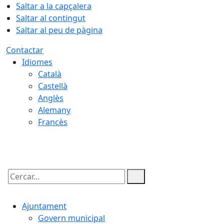
Saltar a la capçalera
Saltar al contingut
Saltar al peu de pàgina
Contactar
Idiomes
Català
Castellà
Anglès
Alemany
Francès
06.08.2026 | 08:46
Cercar:
Ajuntament
Govern municipal