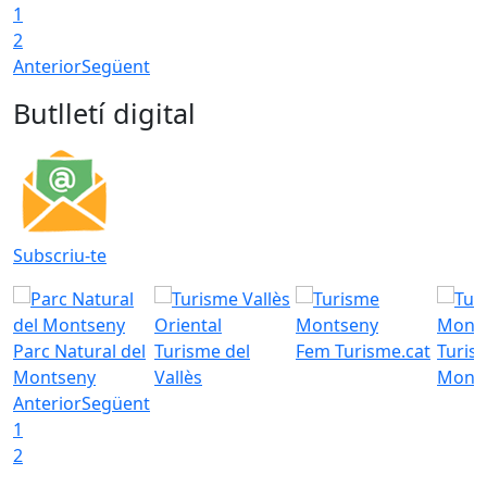
1
2
Anterior
Següent
Butlletí digital
Subscriu-te
Parc Natural del
Turisme del
Fem Turisme.cat
Turis
Montseny
Vallès
Mont
Anterior
Següent
1
2