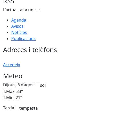
RSS
L'actualitat a un clic
Agenda
Avisos
Notícies
Publicacions
Adreces i telèfons
Accedeix
Meteo
Dijous, 6 d’agost
D
T.Màx: 33°
T
T.Min: 21°
T
Tarda
T