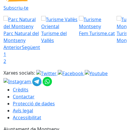
Subscriu-te
Parc Natural del
Turisme del
Fem Turisme.cat
Turis
Montseny
Vallès
Mont
Anterior
Següent
1
2
Xarxes socials:
Crèdits
Contactar
Protecció de dades
Avís legal
Accessibilitat
Ajuntament de Montseny