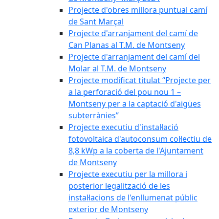
Projecte d'obres millora puntual camí
de Sant Marçal
Projecte d'arranjament del camí de
Can Planas al T.M. de Montseny
Projecte d'arranjament del camí del
Molar al T.M. de Montseny
Projecte modificat titulat “Projecte per
a la perforació del pou nou 1 –
Montseny per a la captació d'aigües
subterrànies”
Projecte executiu d'instal·lació
fotovoltaica d'autoconsum col·lectiu de
8,8 kWp a la coberta de l'Ajuntament
de Montseny
Projecte executiu per la millora i
posterior legalització de les
instal·lacions de l'enllumenat públic
exterior de Montseny