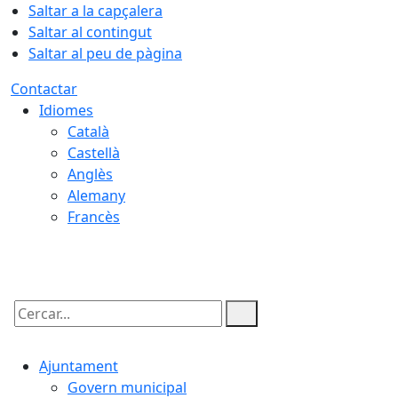
Saltar a la capçalera
Saltar al contingut
Saltar al peu de pàgina
Contactar
Idiomes
Català
Castellà
Anglès
Alemany
Francès
06.08.2026 | 00:46
Cercar:
Ajuntament
Govern municipal