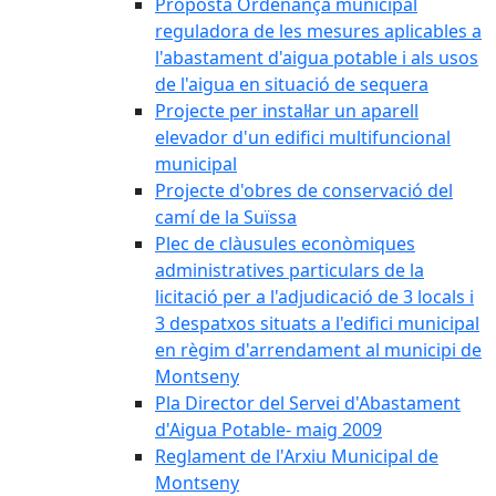
Proposta Ordenança municipal
reguladora de les mesures aplicables a
l'abastament d'aigua potable i als usos
de l'aigua en situació de sequera
Projecte per instal·lar un aparell
elevador d'un edifici multifuncional
municipal
Projecte d'obres de conservació del
camí de la Suïssa
Plec de clàusules econòmiques
administratives particulars de la
licitació per a l'adjudicació de 3 locals i
3 despatxos situats a l'edifici municipal
en règim d'arrendament al municipi de
Montseny
Pla Director del Servei d'Abastament
d'Aigua Potable- maig 2009
Reglament de l'Arxiu Municipal de
Montseny