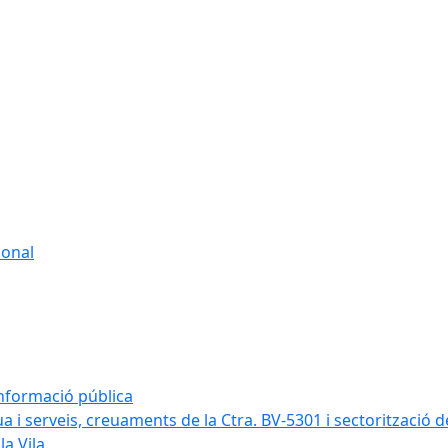
sonal
informació pública
a i serveis, creuaments de la Ctra. BV-5301 i sectorització d
la Vila