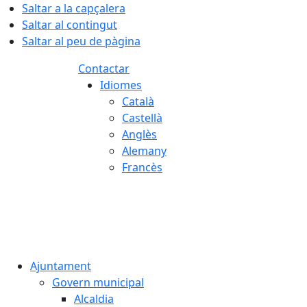
Saltar a la capçalera
Saltar al contingut
Saltar al peu de pàgina
Contactar
Idiomes
Català
Castellà
Anglès
Alemany
Francès
09.08.2026 | 06:39
Ajuntament
Govern municipal
Alcaldia