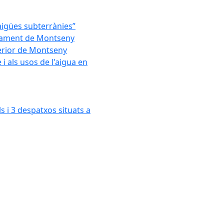
'aigües subterrànies”
untament de Montseny
xterior de Montseny
 als usos de l'aigua en
s i 3 despatxos situats a