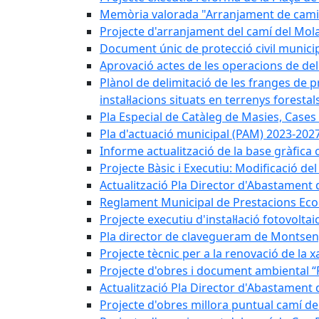
Memòria valorada "Arranjament de camins
Projecte d'arranjament del camí del Mola
Document únic de protecció civil munic
Aprovació actes de les operacions de del
Plànol de delimitació de les franges de p
instal·lacions situats en terrenys forestals
Pla Especial de Catàleg de Masies, Cases
Pla d'actuació municipal (PAM) 2023-2027
Informe actualització de la base gràfica 
Projecte Bàsic i Executiu: Modificació d
Actualització Pla Director d'Abastament 
Reglament Municipal de Prestacions Eco
Projecte executiu d'instal·lació fotovolta
Pla director de clavegueram de Montsen
Projecte tècnic per a la renovació de la 
Projecte d'obres i document ambiental “P
Actualització Pla Director d'Abastament
Projecte d'obres millora puntual camí d