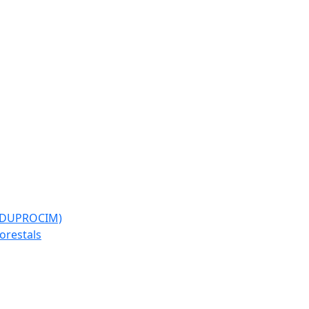
l (DUPROCIM)
forestals