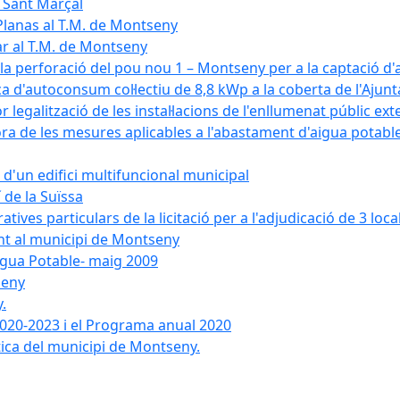
e Sant Marçal
Planas al T.M. de Montseny
ar al T.M. de Montseny
a la perforació del pou nou 1 – Montseny per a la captació d
aica d'autoconsum col·lectiu de 8,8 kWp a la coberta de l'Aj
or legalització de les instal·lacions de l'enllumenat públic e
de les mesures aplicables a l'abastament d'aigua potable i
r d'un edifici multifuncional municipal
 de la Suïssa
ves particulars de la licitació per a l'adjudicació de 3 local
ent al municipi de Montseny
igua Potable- maig 2009
seny
.
 2020-2023 i el Programa anual 2020
tica del municipi de Montseny.