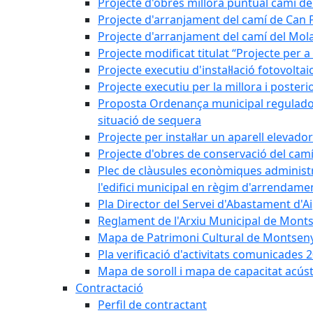
Projecte d'obres millora puntual camí d
Projecte d'arranjament del camí de Can 
Projecte d'arranjament del camí del Mol
Projecte modificat titulat “Projecte per 
Projecte executiu d'instal·lació fotovolt
Projecte executiu per la millora i posteri
Proposta Ordenança municipal reguladora 
situació de sequera
Projecte per instal·lar un aparell elevado
Projecte d'obres de conservació del camí
Plec de clàusules econòmiques administrati
l'edifici municipal en règim d'arrendam
Pla Director del Servei d'Abastament d'A
Reglament de l'Arxiu Municipal de Mont
Mapa de Patrimoni Cultural de Montseny
Pla verificació d'activitats comunicades
Mapa de soroll i mapa de capacitat acús
Contractació
Perfil de contractant