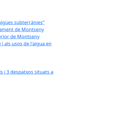
'aigües subterrànies”
untament de Montseny
xterior de Montseny
 als usos de l'aigua en
s i 3 despatxos situats a