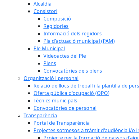
Alcaldia
Consistori
Composició
Regidories
Informació dels regidors
Pla d'actuació municipal (PAM)
Ple Municipal
Videoactes del Ple
Plens
Convocatòries dels plens
Organització i personal
Relació de llocs de treball i la plantilla de per
Oferta pública d'ocupació (OPO)
Tècnics municipals
Convocatòries de personal
Transparència
Portal de Transparència
Projectes sotmesos a tràmit d'audiència i/o 
Projecte per la formació de passos d’aigu