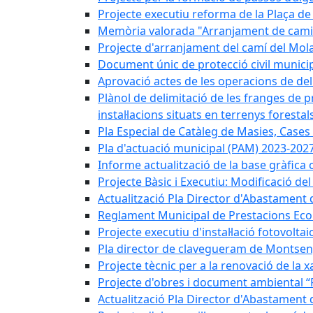
Projecte executiu reforma de la Plaça de 
Memòria valorada "Arranjament de camins
Projecte d'arranjament del camí del Mola
Document únic de protecció civil munic
Aprovació actes de les operacions de del
Plànol de delimitació de les franges de p
instal·lacions situats en terrenys forestals
Pla Especial de Catàleg de Masies, Cases
Pla d'actuació municipal (PAM) 2023-2027
Informe actualització de la base gràfica 
Projecte Bàsic i Executiu: Modificació d
Actualització Pla Director d'Abastament 
Reglament Municipal de Prestacions Eco
Projecte executiu d'instal·lació fotovolta
Pla director de clavegueram de Montsen
Projecte tècnic per a la renovació de la 
Projecte d'obres i document ambiental “P
Actualització Pla Director d'Abastament