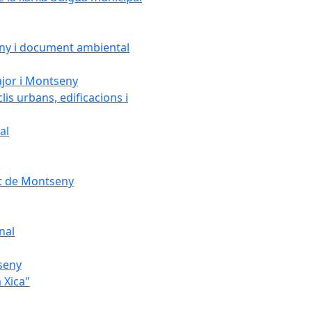
seny i document ambiental
ajor i Montseny
lis urbans, edificacions i
al
nt de Montseny
nal
tseny
 Xica"