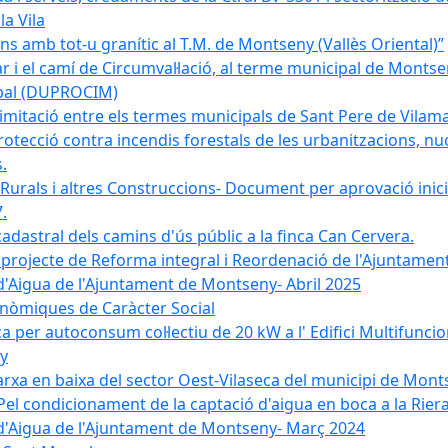
la Vila
 amb tot-u granític al T.M. de Montseny (Vallès Oriental)”
r i el camí de Circumval·lació, al terme municipal de Mont
ipal (DUPROCIM)
imitació entre els termes municipals de Sant Pere de Vilam
rotecció contra incendis forestals de les urbanitzacions, nuc
.
 Rurals i altres Construccions- Document per aprovació inici
.
cadastral dels camins d'ús públic a la finca Can Cervera.
el projecte de Reforma integral i Reordenació de l'Ajuntame
d'Aigua de l'Ajuntament de Montseny- Abril 2025
nòmiques de Caràcter Social
ica per autoconsum col·lectiu de 20 kW a l' Edifici Multifuncio
y
xarxa en baixa del sector Oest-Vilaseca del municipi de Mon
el condicionament de la captació d'aigua en boca a la Riera
 d'Aigua de l'Ajuntament de Montseny- Març 2024