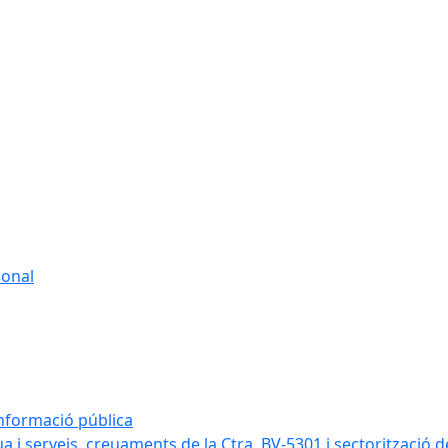
sonal
informació pública
a i serveis, creuaments de la Ctra. BV-5301 i sectorització d