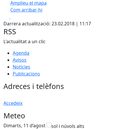
Amplieu el mapa
Com arribar-hi
Leaflet
| ©
OpenStreetMap
contributors
Facebook
X
+
Darrera actualització: 23.02.2018 | 11:17
−
RSS
L'actualitat a un clic
Agenda
Avisos
Notícies
Publicacions
Adreces i telèfons
Accedeix
Meteo
Dimarts, 11 d’agost
D