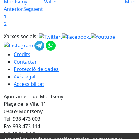
Montseny
Vallès
Mont
Anterior
Següent
1
2
Xarxes socials:
Crèdits
Contactar
Protecció de dades
Avís legal
Accessibilitat
Ajuntament de Montseny
Plaça de la Vila, 11
08469 Montseny
Tel. 938 473 003
Fax 938 473 114
NIF P0813600D