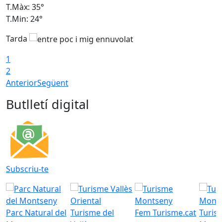
T.Màx: 35°
T
T.Min: 24°
T
Tarda
T
1
2
Anterior
Següent
Butlletí digital
Subscriu-te
Parc Natural del
Turisme del
Fem Turisme.cat
Turis