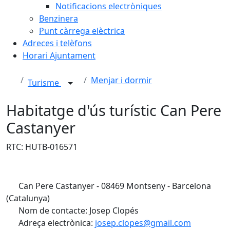
Notificacions electròniques
Benzinera
Punt càrrega elèctrica
Adreces i telèfons
Horari Ajuntament
Menjar i dormir
Turisme
Habitatge d'ús turístic Can Pere
Castanyer
RTC: HUTB-016571
Can Pere Castanyer - 08469 Montseny - Barcelona
(Catalunya)
Nom de contacte: Josep Clopés
Adreça electrònica:
josep.clopes@gmail.com