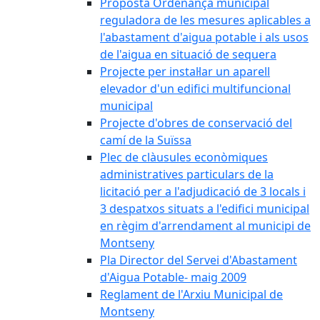
Proposta Ordenança municipal
reguladora de les mesures aplicables a
l'abastament d'aigua potable i als usos
de l'aigua en situació de sequera
Projecte per instal·lar un aparell
elevador d'un edifici multifuncional
municipal
Projecte d'obres de conservació del
camí de la Suïssa
Plec de clàusules econòmiques
administratives particulars de la
licitació per a l'adjudicació de 3 locals i
3 despatxos situats a l'edifici municipal
en règim d'arrendament al municipi de
Montseny
Pla Director del Servei d'Abastament
d'Aigua Potable- maig 2009
Reglament de l'Arxiu Municipal de
Montseny