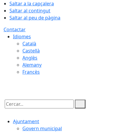
Saltar a la capçalera
Saltar al contingut
Saltar al peu de pàgina
Contactar
Idiomes
Català
Castellà
Anglès
Alemany
Francès
10.08.2026 | 20:26
Cercar:
Ajuntament
Govern municipal