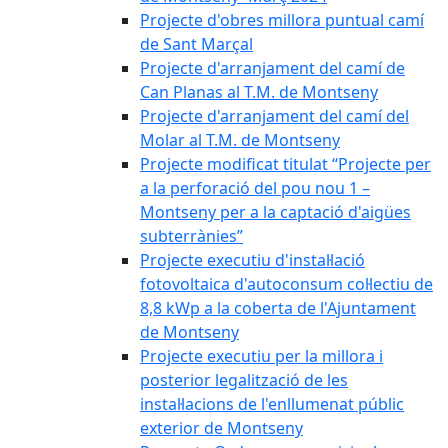
Projecte d'obres millora puntual camí
de Sant Marçal
Projecte d'arranjament del camí de
Can Planas al T.M. de Montseny
Projecte d'arranjament del camí del
Molar al T.M. de Montseny
Projecte modificat titulat “Projecte per
a la perforació del pou nou 1 –
Montseny per a la captació d'aigües
subterrànies”
Projecte executiu d'instal·lació
fotovoltaica d'autoconsum col·lectiu de
8,8 kWp a la coberta de l'Ajuntament
de Montseny
Projecte executiu per la millora i
posterior legalització de les
instal·lacions de l'enllumenat públic
exterior de Montseny