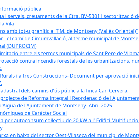
informació pública
a i serveis, creuaments de la Ctra. BV-5301 i sectorització d
la Vila
 amb tot-u granític al T.M. de Montseny (Vallès Oriental)”
r i el camí de Circumval·lació, al terme municipal de Mont
ipal (DUPROCIM)
imitació entre els termes municipals de Sant Pere de Vilam
rotecció contra incendis forestals de les urbanitzacions, nuc
.
 Rurals i altres Construccions- Document per aprovació inici
.
cadastral dels camins d'ús públic a la finca Can Cervera.
el projecte de Reforma integral i Reordenació de l'Ajuntame
d'Aigua de l'Ajuntament de Montseny- Abril 2025
nòmiques de Caràcter Social
ica per autoconsum col·lectiu de 20 kW a l' Edifici Multifuncio
y
xarxa en baixa del sector Oest-Vilaseca del municipi de Mon