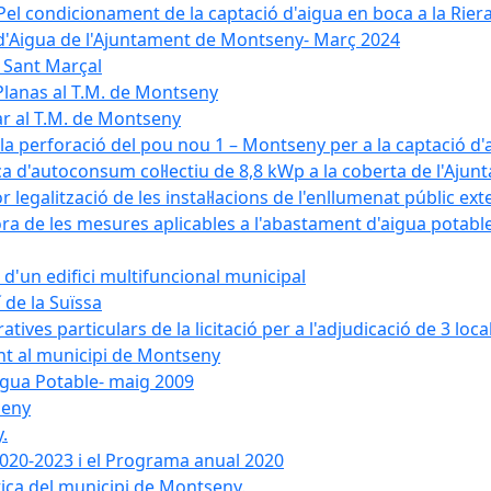
el condicionament de la captació d'aigua en boca a la Riera
 d'Aigua de l'Ajuntament de Montseny- Març 2024
e Sant Marçal
Planas al T.M. de Montseny
ar al T.M. de Montseny
a la perforació del pou nou 1 – Montseny per a la captació d
aica d'autoconsum col·lectiu de 8,8 kWp a la coberta de l'Aj
or legalització de les instal·lacions de l'enllumenat públic e
de les mesures aplicables a l'abastament d'aigua potable i
r d'un edifici multifuncional municipal
 de la Suïssa
ves particulars de la licitació per a l'adjudicació de 3 local
ent al municipi de Montseny
igua Potable- maig 2009
seny
.
 2020-2023 i el Programa anual 2020
tica del municipi de Montseny.