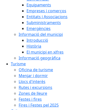
Equipaments
Empreses i comerços
Entitats i Associacions
Subministraments
Emergències
Informació del municipi
Introducció
Història
El municipi en xifres
Informació geogràfica
Turisme
Oficina de turisme
Menjar i dormir
Llocs d'interès
Rutes i excursions
Zones de lleure
Festes i fires
Fires i Festes pel 2025