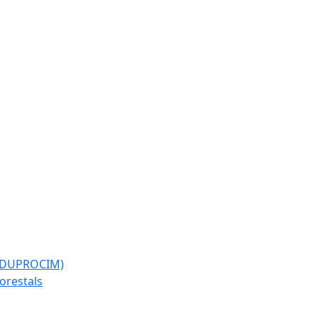
l (DUPROCIM)
forestals