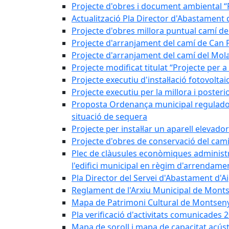
Projecte d'obres i document ambiental “P
Actualització Pla Director d'Abastament
Projecte d'obres millora puntual camí d
Projecte d'arranjament del camí de Can 
Projecte d'arranjament del camí del Mol
Projecte modificat titulat “Projecte per 
Projecte executiu d'instal·lació fotovolt
Projecte executiu per la millora i posteri
Proposta Ordenança municipal reguladora 
situació de sequera
Projecte per instal·lar un aparell elevado
Projecte d'obres de conservació del camí
Plec de clàusules econòmiques administrati
l'edifici municipal en règim d'arrendam
Pla Director del Servei d'Abastament d'A
Reglament de l'Arxiu Municipal de Mont
Mapa de Patrimoni Cultural de Montseny
Pla verificació d'activitats comunicades
Mapa de soroll i mapa de capacitat acús