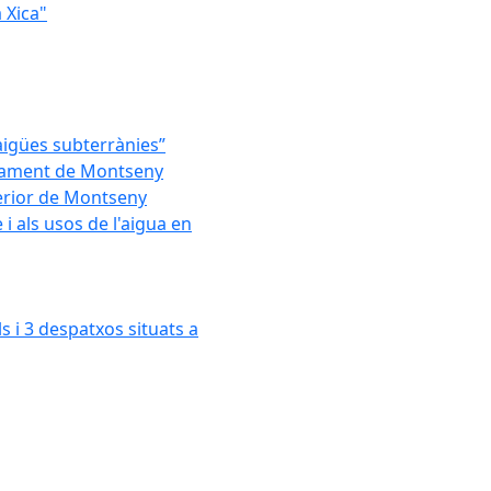
 Xica"
'aigües subterrànies”
untament de Montseny
xterior de Montseny
 als usos de l'aigua en
s i 3 despatxos situats a