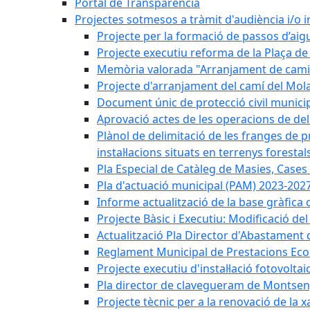
Portal de Transparència
Projectes sotmesos a tràmit d'audiència i/o 
Projecte per la formació de passos d’aigu
Projecte executiu reforma de la Plaça de 
Memòria valorada "Arranjament de camins
Projecte d'arranjament del camí del Mola
Document únic de protecció civil munic
Aprovació actes de les operacions de del
Plànol de delimitació de les franges de p
instal·lacions situats en terrenys forestals
Pla Especial de Catàleg de Masies, Cases
Pla d'actuació municipal (PAM) 2023-2027
Informe actualització de la base gràfica 
Projecte Bàsic i Executiu: Modificació d
Actualització Pla Director d'Abastament 
Reglament Municipal de Prestacions Eco
Projecte executiu d'instal·lació fotovolta
Pla director de clavegueram de Montsen
Projecte tècnic per a la renovació de la 