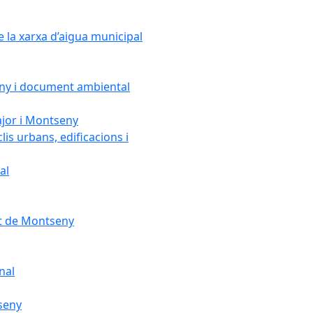
e la xarxa d’aigua municipal
seny i document ambiental
ajor i Montseny
lis urbans, edificacions i
al
nt de Montseny
nal
tseny