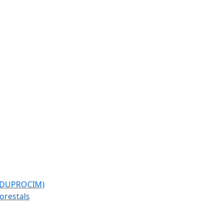
l (DUPROCIM)
forestals