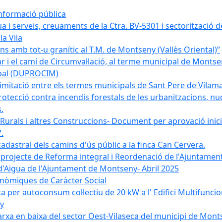
informació pública
a i serveis, creuaments de la Ctra. BV-5301 i sectorització d
la Vila
 amb tot-u granític al T.M. de Montseny (Vallès Oriental)”
r i el camí de Circumval·lació, al terme municipal de Mont
ipal (DUPROCIM)
imitació entre els termes municipals de Sant Pere de Vilam
rotecció contra incendis forestals de les urbanitzacions, nuc
.
 Rurals i altres Construccions- Document per aprovació inici
.
cadastral dels camins d'ús públic a la finca Can Cervera.
el projecte de Reforma integral i Reordenació de l'Ajuntame
d'Aigua de l'Ajuntament de Montseny- Abril 2025
nòmiques de Caràcter Social
ica per autoconsum col·lectiu de 20 kW a l' Edifici Multifuncio
y
xarxa en baixa del sector Oest-Vilaseca del municipi de Mon