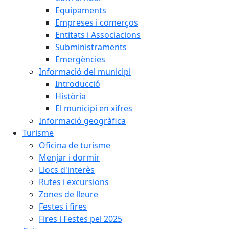
Equipaments
Empreses i comerços
Entitats i Associacions
Subministraments
Emergències
Informació del municipi
Introducció
Història
El municipi en xifres
Informació geogràfica
Turisme
Oficina de turisme
Menjar i dormir
Llocs d'interès
Rutes i excursions
Zones de lleure
Festes i fires
Fires i Festes pel 2025