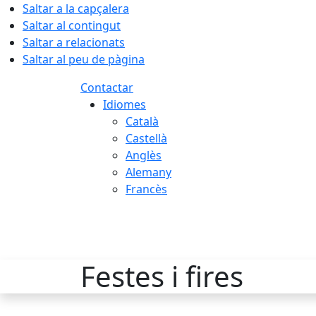
Saltar a la capçalera
Saltar al contingut
Saltar a relacionats
Saltar al peu de pàgina
Contactar
Idiomes
Català
Castellà
Anglès
Alemany
Francès
08.08.2026 | 06:59
Festes i fires