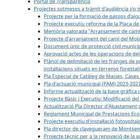
Portal de Transparència
Projectes sotmesos a tràmit d'audiència i/o 
Projecte per la formació de passos d’aigu
Projecte executiu reforma de la Plaça de 
Memòria valorada "Arranjament de camins
Projecte d'arranjament del camí del Mola
Document únic de protecció civil munic
Aprovació actes de les operacions de del
Plànol de delimitació de les franges de p
instal·lacions situats en terrenys forestals
Pla Especial de Catàleg de Masies, Cases
Pla d'actuació municipal (PAM) 2023-2027
Informe actualització de la base gràfica 
Projecte Bàsic i Executiu: Modificació d
Actualització Pla Director d'Abastament 
Reglament Municipal de Prestacions Eco
Projecte executiu d'instal·lació fotovolta
Pla director de clavegueram de Montsen
Projecte tècnic per a la renovació de la 