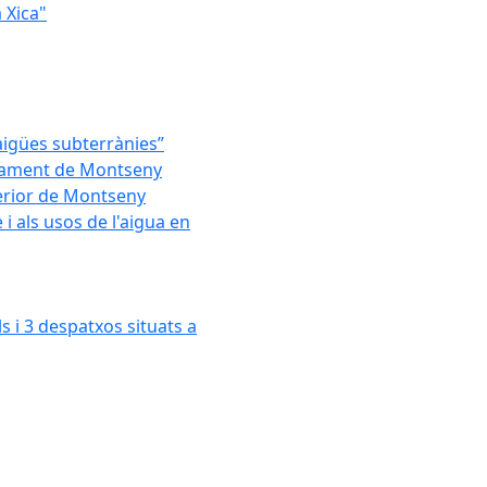
 Xica"
'aigües subterrànies”
untament de Montseny
xterior de Montseny
 als usos de l'aigua en
s i 3 despatxos situats a