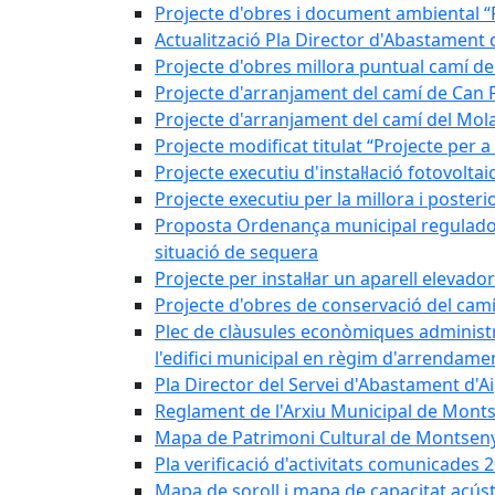
Projecte d'obres i document ambiental “P
Actualització Pla Director d'Abastament
Projecte d'obres millora puntual camí d
Projecte d'arranjament del camí de Can 
Projecte d'arranjament del camí del Mol
Projecte modificat titulat “Projecte per 
Projecte executiu d'instal·lació fotovolt
Projecte executiu per la millora i posteri
Proposta Ordenança municipal reguladora 
situació de sequera
Projecte per instal·lar un aparell elevado
Projecte d'obres de conservació del camí
Plec de clàusules econòmiques administrati
l'edifici municipal en règim d'arrendam
Pla Director del Servei d'Abastament d'A
Reglament de l'Arxiu Municipal de Mont
Mapa de Patrimoni Cultural de Montseny
Pla verificació d'activitats comunicades
Mapa de soroll i mapa de capacitat acús