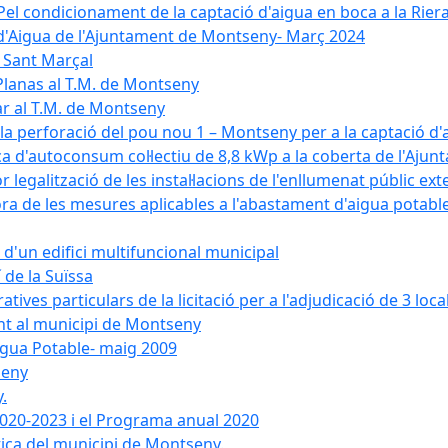
el condicionament de la captació d'aigua en boca a la Riera
 d'Aigua de l'Ajuntament de Montseny- Març 2024
e Sant Marçal
Planas al T.M. de Montseny
ar al T.M. de Montseny
a la perforació del pou nou 1 – Montseny per a la captació d
aica d'autoconsum col·lectiu de 8,8 kWp a la coberta de l'Aj
or legalització de les instal·lacions de l'enllumenat públic e
de les mesures aplicables a l'abastament d'aigua potable i
r d'un edifici multifuncional municipal
 de la Suïssa
ves particulars de la licitació per a l'adjudicació de 3 local
ent al municipi de Montseny
igua Potable- maig 2009
seny
.
 2020-2023 i el Programa anual 2020
tica del municipi de Montseny.