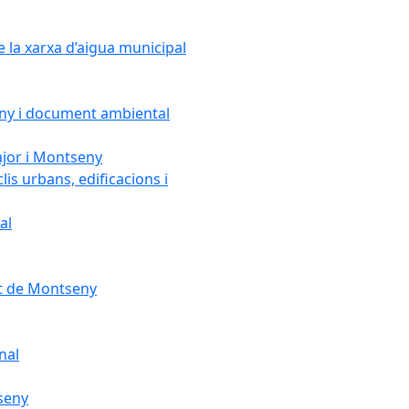
e la xarxa d’aigua municipal
seny i document ambiental
ajor i Montseny
lis urbans, edificacions i
al
nt de Montseny
nal
tseny