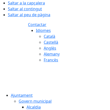
Saltar a la capçalera
Saltar al contingut
Saltar al peu de pàgina
Contactar
Idiomes
Català
Castellà
Anglès
Alemany
Francès
07.08.2026 | 08:27
Ajuntament
Govern municipal
Alcaldia