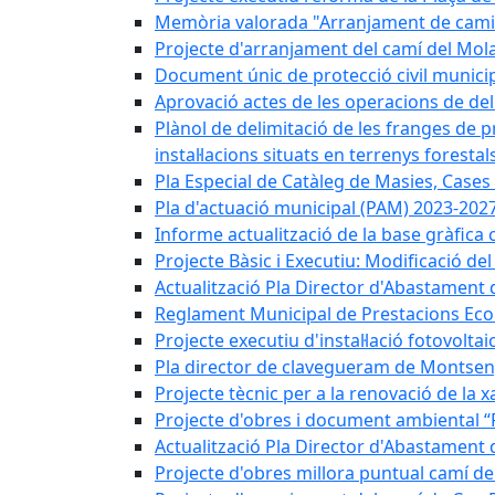
Memòria valorada "Arranjament de camins
Projecte d'arranjament del camí del Mola
Document únic de protecció civil munic
Aprovació actes de les operacions de del
Plànol de delimitació de les franges de p
instal·lacions situats en terrenys forestals
Pla Especial de Catàleg de Masies, Cases
Pla d'actuació municipal (PAM) 2023-2027
Informe actualització de la base gràfica 
Projecte Bàsic i Executiu: Modificació d
Actualització Pla Director d'Abastament 
Reglament Municipal de Prestacions Eco
Projecte executiu d'instal·lació fotovolta
Pla director de clavegueram de Montsen
Projecte tècnic per a la renovació de la 
Projecte d'obres i document ambiental “P
Actualització Pla Director d'Abastament
Projecte d'obres millora puntual camí d