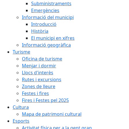
Subministraments
Emergències
Informació del municipi
Introducció
Història
El municipi en xifres
Informació geogràfica
Turisme
Oficina de turisme
Menjar i dormir
Llocs d'interès
Rutes i excursions
Zones de lleure
Festes i fires
Fires i Festes pel 2025
Cultura
Mapa de patrimoni cultural
Esports
Activitat física per a la gent gran