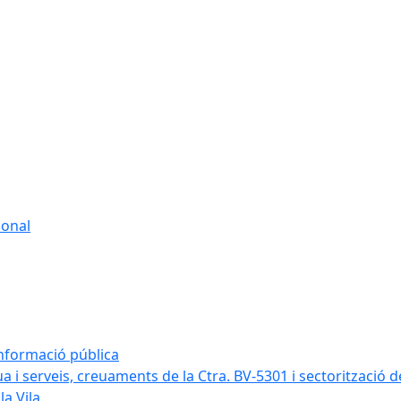
sonal
informació pública
a i serveis, creuaments de la Ctra. BV-5301 i sectorització d
la Vila