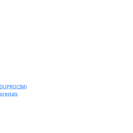
l (DUPROCIM)
forestals