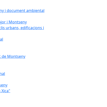
seny i document ambiental
ajor i Montseny
lis urbans, edificacions i
al
nt de Montseny
nal
tseny
 Xica"