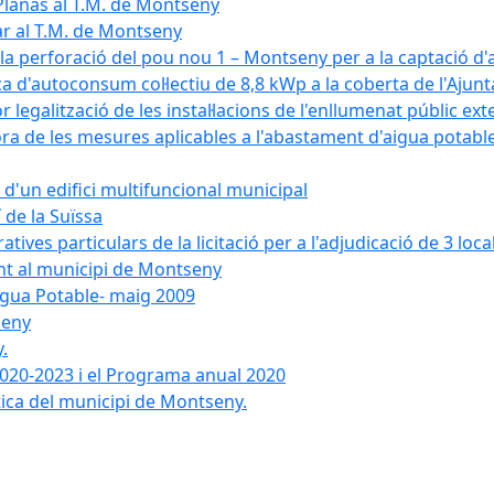
Planas al T.M. de Montseny
ar al T.M. de Montseny
a la perforació del pou nou 1 – Montseny per a la captació d
aica d'autoconsum col·lectiu de 8,8 kWp a la coberta de l'Aj
or legalització de les instal·lacions de l'enllumenat públic e
de les mesures aplicables a l'abastament d'aigua potable i
r d'un edifici multifuncional municipal
 de la Suïssa
ves particulars de la licitació per a l'adjudicació de 3 local
ent al municipi de Montseny
igua Potable- maig 2009
seny
.
 2020-2023 i el Programa anual 2020
tica del municipi de Montseny.