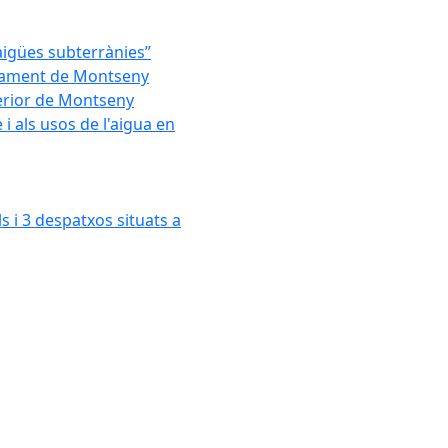
'aigües subterrànies”
untament de Montseny
xterior de Montseny
 als usos de l'aigua en
s i 3 despatxos situats a