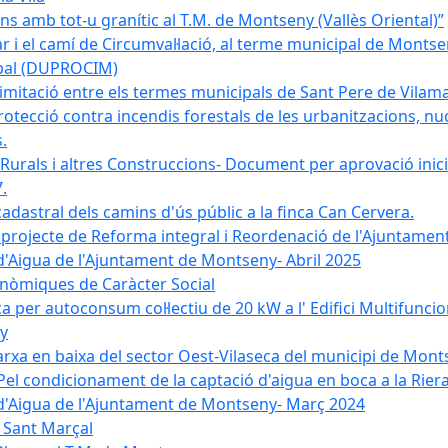
 amb tot-u granític al T.M. de Montseny (Vallès Oriental)”
r i el camí de Circumval·lació, al terme municipal de Mont
ipal (DUPROCIM)
imitació entre els termes municipals de Sant Pere de Vilam
rotecció contra incendis forestals de les urbanitzacions, nuc
.
 Rurals i altres Construccions- Document per aprovació inici
.
cadastral dels camins d'ús públic a la finca Can Cervera.
el projecte de Reforma integral i Reordenació de l'Ajuntame
d'Aigua de l'Ajuntament de Montseny- Abril 2025
nòmiques de Caràcter Social
ica per autoconsum col·lectiu de 20 kW a l' Edifici Multifuncio
y
xarxa en baixa del sector Oest-Vilaseca del municipi de Mon
el condicionament de la captació d'aigua en boca a la Riera
 d'Aigua de l'Ajuntament de Montseny- Març 2024
e Sant Marçal