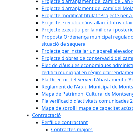
Projecte d'arranjament del camí de Can 
Projecte d'arranjament del camí del Mol
Projecte modificat titulat “Projecte per 
Projecte executiu d'instal·lació fotovolt
Projecte executiu per la millora i posteri
Proposta Ordenança municipal reguladora 
situació de sequera
Projecte per instal·lar un aparell elevado
Projecte d'obres de conservació del camí
Plec de clàusules econòmiques administrati
l'edifici municipal en règim d'arrendam
Pla Director del Servei d'Abastament d'A
Reglament de l'Arxiu Municipal de Mont
Mapa de Patrimoni Cultural de Montseny
Pla verificació d'activitats comunicades
Mapa de soroll i mapa de capacitat acús
Contractació
Perfil de contractant
Contractes majors