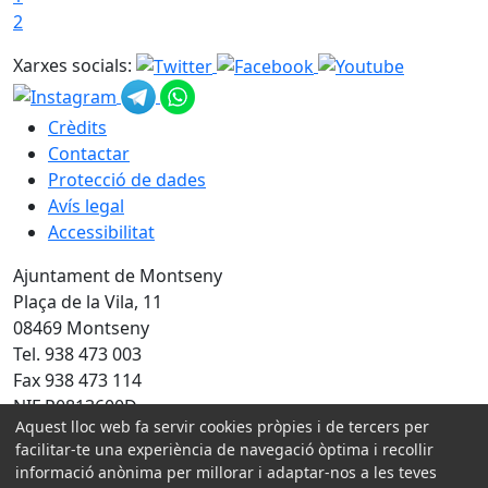
2
Xarxes socials:
Crèdits
Contactar
Protecció de dades
Avís legal
Accessibilitat
Ajuntament de Montseny
Plaça de la Vila, 11
08469 Montseny
Tel. 938 473 003
Fax 938 473 114
NIF P0813600D
Aquest lloc web fa servir cookies pròpies i de tercers per
Amb la col·laboració de:
facilitar-te una experiència de navegació òptima i recollir
informació anònima per millorar i adaptar-nos a les teves