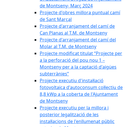
de Montseny- Març 2024
Projecte d'obres millora puntual camí
de Sant Marçal
Projecte d'arranjament del camí de
Can Planas al T.M. de Montseny
Projecte d'arranjament del camí del
Molar al T.M. de Montseny
Projecte modificat titulat “Projecte per
a la perforació del pou nou 1 –
Montseny per a la captació d'aigües
subterrànies”
Projecte executiu d'instal·lació
fotovoltaica d'autoconsum col·lectiu de
8,8 kWp a la coberta de l'Ajuntament
de Montseny
Projecte executiu per la millora i
posterior legalització de les
instal·lacions de l'enllumenat públic