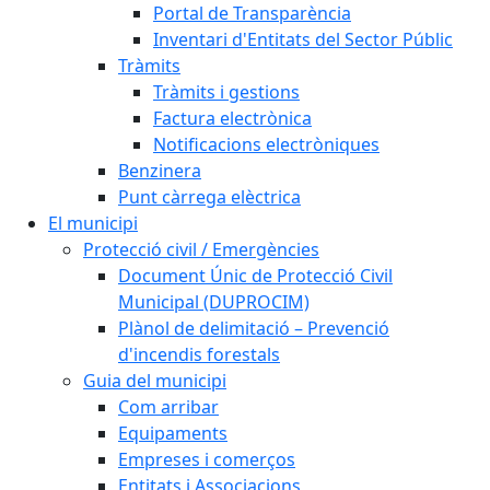
Portal de Transparència
Inventari d'Entitats del Sector Públic
Tràmits
Tràmits i gestions
Factura electrònica
Notificacions electròniques
Benzinera
Punt càrrega elèctrica
El municipi
Protecció civil / Emergències
Document Únic de Protecció Civil
Municipal (DUPROCIM)
Plànol de delimitació – Prevenció
d'incendis forestals
Guia del municipi
Com arribar
Equipaments
Empreses i comerços
Entitats i Associacions