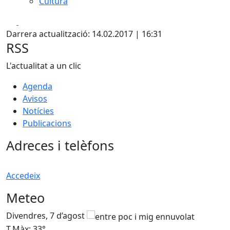
Cultura
Facebook
X
Darrera actualització: 14.02.2017 | 16:31
RSS
L'actualitat a un clic
Agenda
Avisos
Notícies
Publicacions
Adreces i telèfons
Accedeix
Meteo
Divendres, 7 d’agost
D
T.Màx: 33°
T