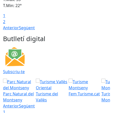
T.Min: 22°
T
1
2
Anterior
Següent
Butlletí digital
Subscriu-te
Parc Natural del
Turisme del
Fem Turisme.cat
Turis
Montseny
Vallès
Mont
Anterior
Següent
1