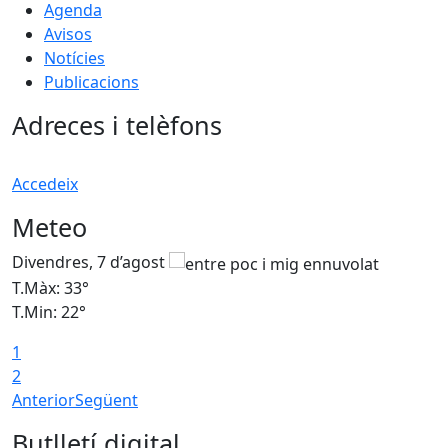
Agenda
Avisos
Notícies
Publicacions
Adreces i telèfons
Accedeix
Meteo
Divendres, 7 d’agost
D
T.Màx: 33°
T
T.Min: 22°
T
1
2
Anterior
Següent
Butlletí digital