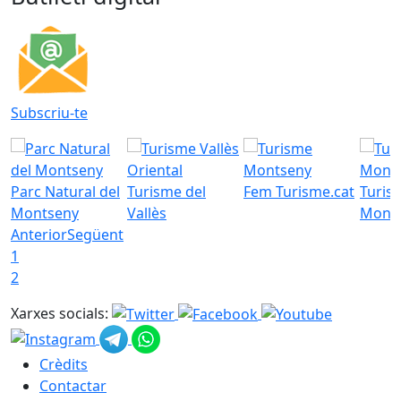
Subscriu-te
Parc Natural del
Turisme del
Fem Turisme.cat
Turis
Montseny
Vallès
Mont
Anterior
Següent
1
2
Xarxes socials:
Crèdits
Contactar