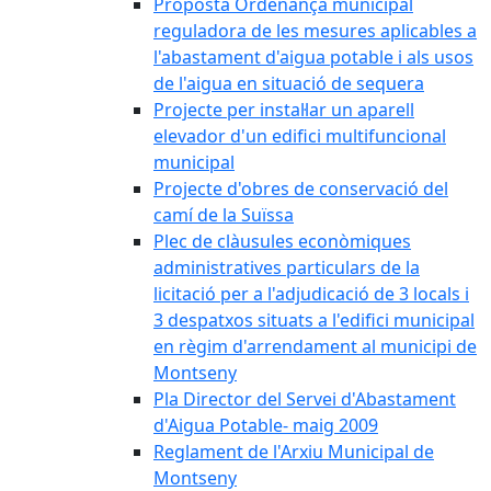
Proposta Ordenança municipal
reguladora de les mesures aplicables a
l'abastament d'aigua potable i als usos
de l'aigua en situació de sequera
Projecte per instal·lar un aparell
elevador d'un edifici multifuncional
municipal
Projecte d'obres de conservació del
camí de la Suïssa
Plec de clàusules econòmiques
administratives particulars de la
licitació per a l'adjudicació de 3 locals i
3 despatxos situats a l'edifici municipal
en règim d'arrendament al municipi de
Montseny
Pla Director del Servei d'Abastament
d'Aigua Potable- maig 2009
Reglament de l'Arxiu Municipal de
Montseny