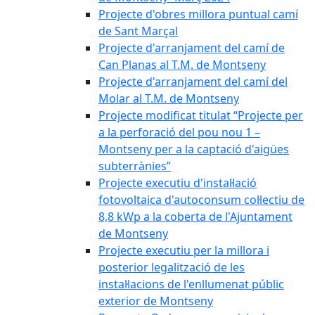
Projecte d'obres millora puntual camí
de Sant Marçal
Projecte d'arranjament del camí de
Can Planas al T.M. de Montseny
Projecte d'arranjament del camí del
Molar al T.M. de Montseny
Projecte modificat titulat “Projecte per
a la perforació del pou nou 1 –
Montseny per a la captació d'aigües
subterrànies”
Projecte executiu d'instal·lació
fotovoltaica d'autoconsum col·lectiu de
8,8 kWp a la coberta de l'Ajuntament
de Montseny
Projecte executiu per la millora i
posterior legalització de les
instal·lacions de l'enllumenat públic
exterior de Montseny