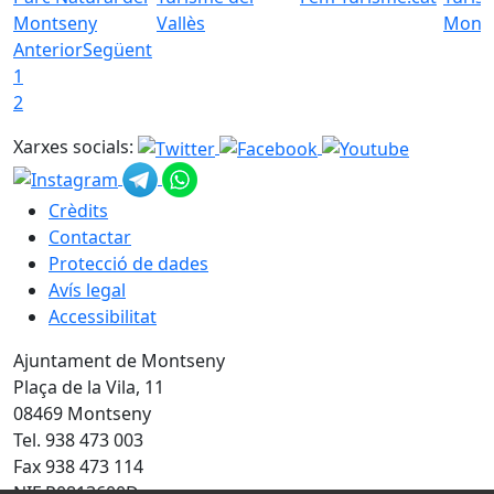
Montseny
Vallès
Mont
Anterior
Següent
1
2
Xarxes socials:
Crèdits
Contactar
Protecció de dades
Avís legal
Accessibilitat
Ajuntament de Montseny
Plaça de la Vila, 11
08469 Montseny
Tel. 938 473 003
Fax 938 473 114
NIF P0813600D