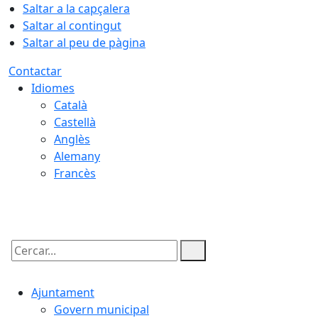
Saltar a la capçalera
Saltar al contingut
Saltar al peu de pàgina
Contactar
Idiomes
Català
Castellà
Anglès
Alemany
Francès
10.08.2026 | 04:56
Cercar:
Ajuntament
Govern municipal