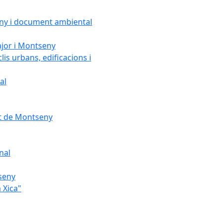
seny i document ambiental
ajor i Montseny
lis urbans, edificacions i
al
nt de Montseny
nal
tseny
 Xica"