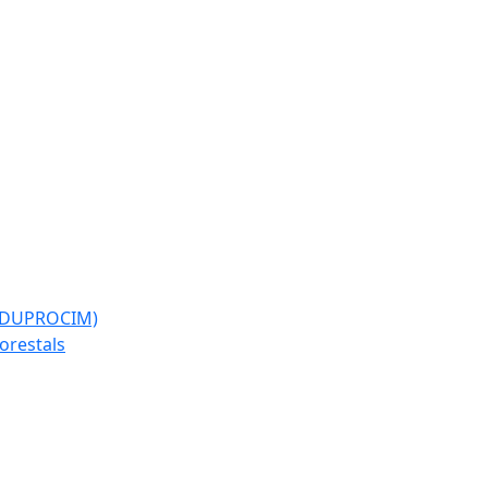
l (DUPROCIM)
forestals