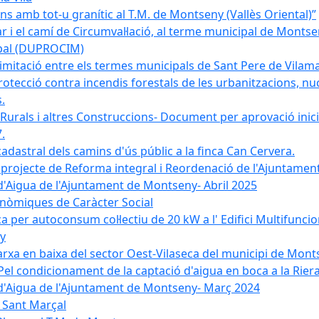
 amb tot-u granític al T.M. de Montseny (Vallès Oriental)”
r i el camí de Circumval·lació, al terme municipal de Mont
ipal (DUPROCIM)
imitació entre els termes municipals de Sant Pere de Vilam
rotecció contra incendis forestals de les urbanitzacions, nuc
.
 Rurals i altres Construccions- Document per aprovació inici
.
cadastral dels camins d'ús públic a la finca Can Cervera.
el projecte de Reforma integral i Reordenació de l'Ajuntame
d'Aigua de l'Ajuntament de Montseny- Abril 2025
nòmiques de Caràcter Social
ica per autoconsum col·lectiu de 20 kW a l' Edifici Multifuncio
y
xarxa en baixa del sector Oest-Vilaseca del municipi de Mon
el condicionament de la captació d'aigua en boca a la Riera
 d'Aigua de l'Ajuntament de Montseny- Març 2024
e Sant Marçal