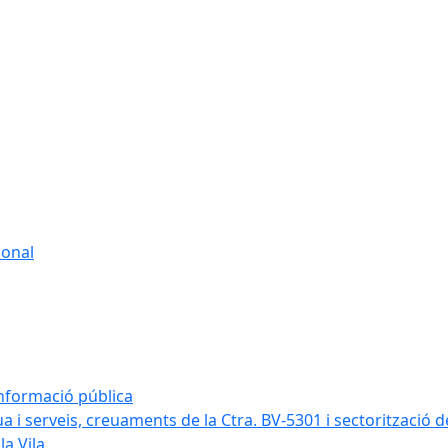
sonal
informació pública
a i serveis, creuaments de la Ctra. BV-5301 i sectorització d
la Vila