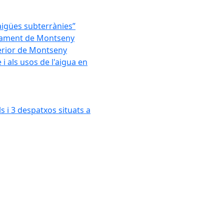
'aigües subterrànies”
untament de Montseny
xterior de Montseny
 als usos de l'aigua en
s i 3 despatxos situats a