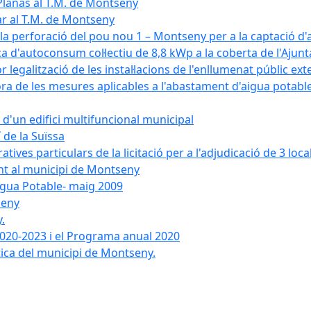
Planas al T.M. de Montseny
ar al T.M. de Montseny
a la perforació del pou nou 1 – Montseny per a la captació d
aica d'autoconsum col·lectiu de 8,8 kWp a la coberta de l'Aj
or legalització de les instal·lacions de l'enllumenat públic e
de les mesures aplicables a l'abastament d'aigua potable i
r d'un edifici multifuncional municipal
 de la Suïssa
ves particulars de la licitació per a l'adjudicació de 3 local
ent al municipi de Montseny
igua Potable- maig 2009
seny
.
 2020-2023 i el Programa anual 2020
tica del municipi de Montseny.