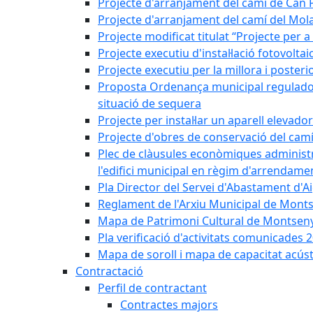
Projecte d'arranjament del camí de Can 
Projecte d'arranjament del camí del Mol
Projecte modificat titulat “Projecte per 
Projecte executiu d'instal·lació fotovolt
Projecte executiu per la millora i posteri
Proposta Ordenança municipal reguladora 
situació de sequera
Projecte per instal·lar un aparell elevado
Projecte d'obres de conservació del camí
Plec de clàusules econòmiques administrati
l'edifici municipal en règim d'arrendam
Pla Director del Servei d'Abastament d'A
Reglament de l'Arxiu Municipal de Mont
Mapa de Patrimoni Cultural de Montseny
Pla verificació d'activitats comunicades
Mapa de soroll i mapa de capacitat acús
Contractació
Perfil de contractant
Contractes majors