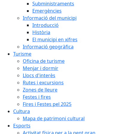
Subministraments
Emergències
Informació del municipi
Introducció
Història
El municipi en xifres
Informació geogràfica
Turisme
Oficina de turisme
Menjar i dormir
Llocs d'interès
Rutes i excursions
Zones de lleure
Festes i fires
Fires i Festes pel 2025
Cultura
Mapa de patrimoni cultural
Esports
Activitat física per a la gent gran