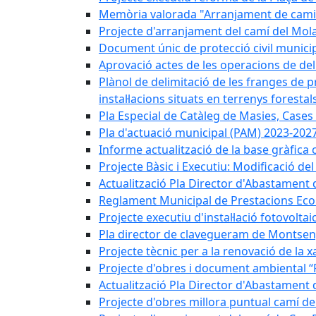
Memòria valorada "Arranjament de camins
Projecte d'arranjament del camí del Mola
Document únic de protecció civil munic
Aprovació actes de les operacions de del
Plànol de delimitació de les franges de p
instal·lacions situats en terrenys forestals
Pla Especial de Catàleg de Masies, Cases
Pla d'actuació municipal (PAM) 2023-2027
Informe actualització de la base gràfica 
Projecte Bàsic i Executiu: Modificació d
Actualització Pla Director d'Abastament 
Reglament Municipal de Prestacions Eco
Projecte executiu d'instal·lació fotovolta
Pla director de clavegueram de Montsen
Projecte tècnic per a la renovació de la 
Projecte d'obres i document ambiental “P
Actualització Pla Director d'Abastament
Projecte d'obres millora puntual camí d