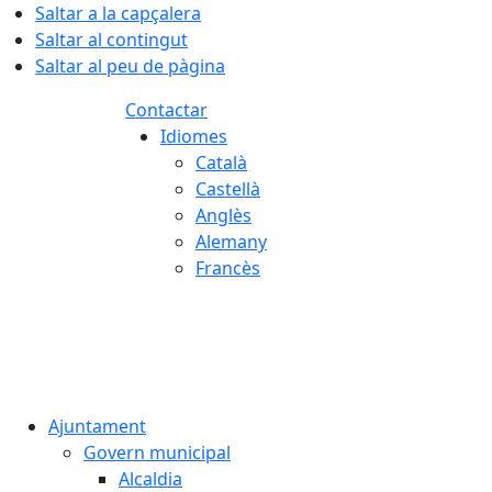
Saltar a la capçalera
Saltar al contingut
Saltar al peu de pàgina
Contactar
Idiomes
Català
Castellà
Anglès
Alemany
Francès
06.08.2026 | 10:31
Ajuntament
Govern municipal
Alcaldia