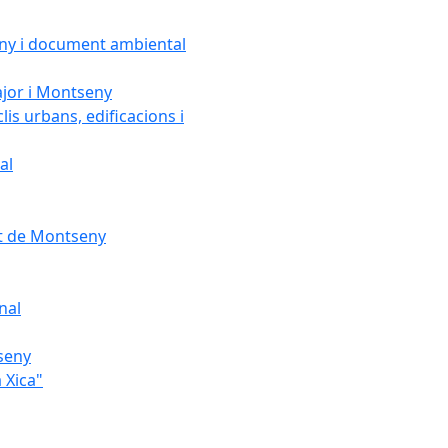
seny i document ambiental
ajor i Montseny
lis urbans, edificacions i
al
nt de Montseny
nal
tseny
 Xica"