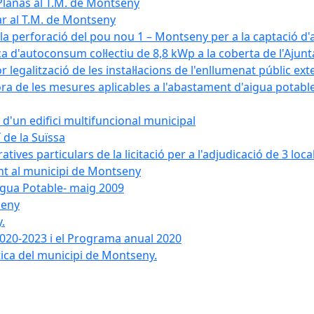
Planas al T.M. de Montseny
ar al T.M. de Montseny
a la perforació del pou nou 1 – Montseny per a la captació d
aica d'autoconsum col·lectiu de 8,8 kWp a la coberta de l'Aj
or legalització de les instal·lacions de l'enllumenat públic e
de les mesures aplicables a l'abastament d'aigua potable i
r d'un edifici multifuncional municipal
 de la Suïssa
ves particulars de la licitació per a l'adjudicació de 3 local
ent al municipi de Montseny
igua Potable- maig 2009
seny
.
 2020-2023 i el Programa anual 2020
tica del municipi de Montseny.