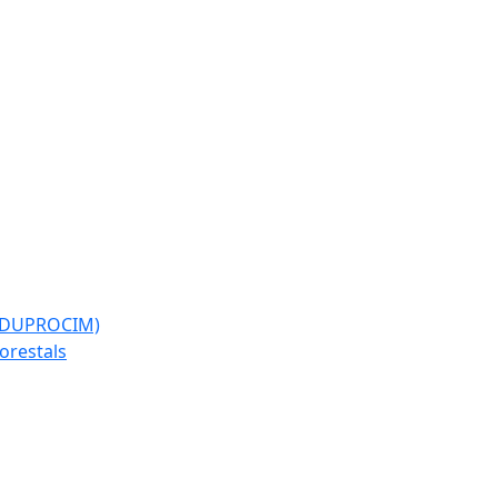
l (DUPROCIM)
forestals