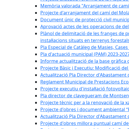
Memòria valorada "Arranjament de camins
Projecte d'arranjament del camí del Mola
Document únic de protecció civil munic
Aprovació actes de les operacions de del
Plànol de delimitació de les franges de p
instal·lacions situats en terrenys forestals
Pla Especial de Catàleg de Masies, Cases
Pla d'actuació municipal (PAM) 2023-2027
Informe actualització de la base gràfica 
Projecte Bàsic i Executiu: Modificació d
Actualització Pla Director d'Abastament 
Reglament Municipal de Prestacions Eco
Projecte executiu d'instal·lació fotovolta
Pla director de clavegueram de Montsen
Projecte tècnic per a la renovació de la 
Projecte d'obres i document ambiental “P
Actualització Pla Director d'Abastament
Projecte d'obres millora puntual camí d