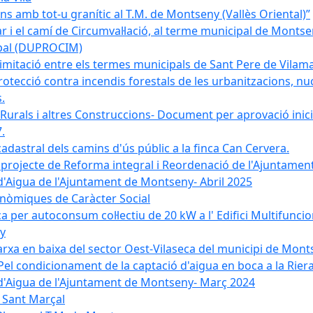
 amb tot-u granític al T.M. de Montseny (Vallès Oriental)”
r i el camí de Circumval·lació, al terme municipal de Mont
ipal (DUPROCIM)
imitació entre els termes municipals de Sant Pere de Vilam
rotecció contra incendis forestals de les urbanitzacions, nuc
.
 Rurals i altres Construccions- Document per aprovació inici
.
cadastral dels camins d'ús públic a la finca Can Cervera.
el projecte de Reforma integral i Reordenació de l'Ajuntame
d'Aigua de l'Ajuntament de Montseny- Abril 2025
nòmiques de Caràcter Social
ica per autoconsum col·lectiu de 20 kW a l' Edifici Multifuncio
y
xarxa en baixa del sector Oest-Vilaseca del municipi de Mon
el condicionament de la captació d'aigua en boca a la Riera
 d'Aigua de l'Ajuntament de Montseny- Març 2024
e Sant Marçal