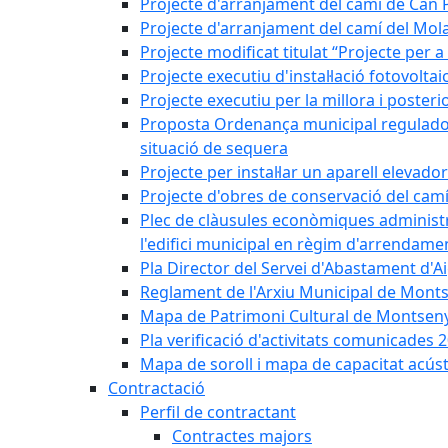
Projecte d'arranjament del camí de Can 
Projecte d'arranjament del camí del Mol
Projecte modificat titulat “Projecte per 
Projecte executiu d'instal·lació fotovolt
Projecte executiu per la millora i posteri
Proposta Ordenança municipal reguladora 
situació de sequera
Projecte per instal·lar un aparell elevado
Projecte d'obres de conservació del camí
Plec de clàusules econòmiques administrati
l'edifici municipal en règim d'arrendam
Pla Director del Servei d'Abastament d'A
Reglament de l'Arxiu Municipal de Mont
Mapa de Patrimoni Cultural de Montseny
Pla verificació d'activitats comunicades
Mapa de soroll i mapa de capacitat acús
Contractació
Perfil de contractant
Contractes majors