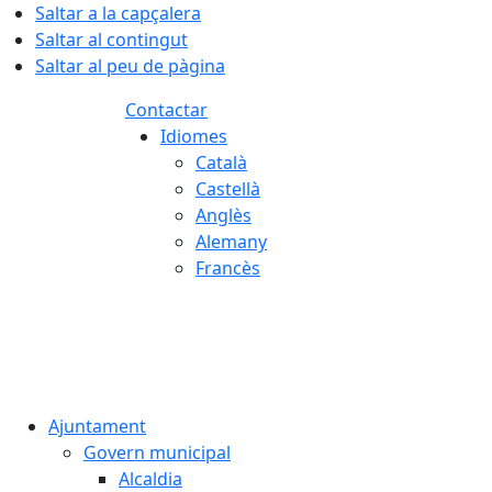
Saltar a la capçalera
Saltar al contingut
Saltar al peu de pàgina
Contactar
Idiomes
Català
Castellà
Anglès
Alemany
Francès
09.08.2026 | 05:28
Ajuntament
Govern municipal
Alcaldia