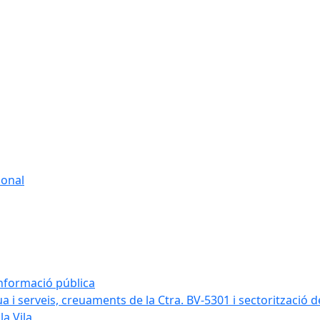
sonal
informació pública
a i serveis, creuaments de la Ctra. BV-5301 i sectorització d
la Vila