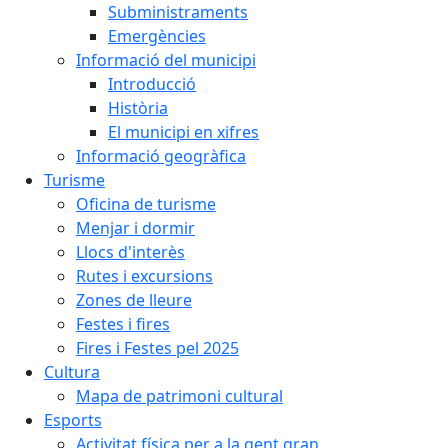
Subministraments
Emergències
Informació del municipi
Introducció
Història
El municipi en xifres
Informació geogràfica
Turisme
Oficina de turisme
Menjar i dormir
Llocs d'interès
Rutes i excursions
Zones de lleure
Festes i fires
Fires i Festes pel 2025
Cultura
Mapa de patrimoni cultural
Esports
Activitat física per a la gent gran