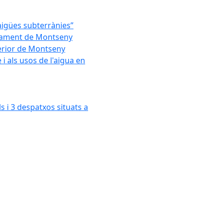
'aigües subterrànies”
untament de Montseny
xterior de Montseny
 als usos de l'aigua en
s i 3 despatxos situats a