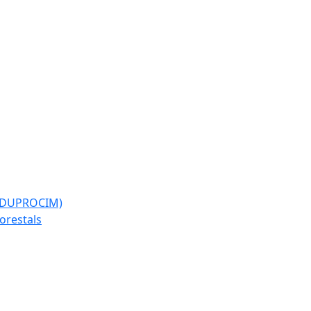
l (DUPROCIM)
forestals