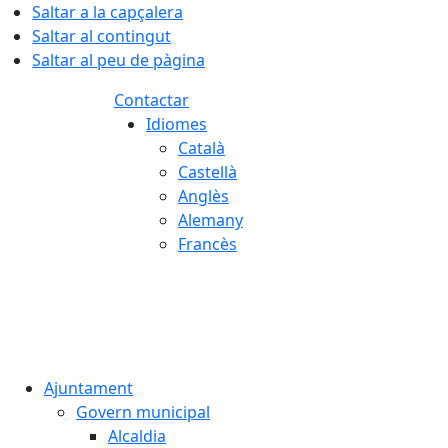
Saltar a la capçalera
Saltar al contingut
Saltar al peu de pàgina
Contactar
Idiomes
Català
Castellà
Anglès
Alemany
Francès
08.08.2026 | 06:02
Ajuntament
Govern municipal
Alcaldia