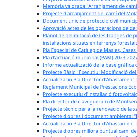
Memòria valorada "Arranjament de camins
Projecte d'arranjament del camí del Mola
Document únic de protecció civil munic
Aprovació actes de les operacions de del
Plànol de delimitació de les franges de p
instal·lacions situats en terrenys forestals
Pla Especial de Catàleg de Masies, Cases
Pla d'actuació municipal (PAM) 2023-2027
Informe actualització de la base gràfica 
Projecte Bàsic i Executiu: Modificació d
Actualització Pla Director d'Abastament 
Reglament Municipal de Prestacions Eco
Projecte executiu d'instal·lació fotovolta
Pla director de clavegueram de Montsen
Projecte tècnic per a la renovació de la 
Projecte d'obres i document ambiental “P
Actualització Pla Director d'Abastament
Projecte d'obres millora puntual camí d