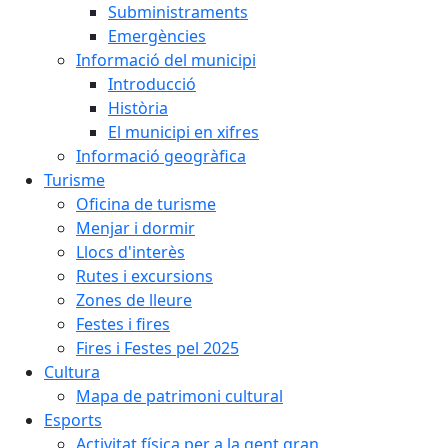
Subministraments
Emergències
Informació del municipi
Introducció
Història
El municipi en xifres
Informació geogràfica
Turisme
Oficina de turisme
Menjar i dormir
Llocs d'interès
Rutes i excursions
Zones de lleure
Festes i fires
Fires i Festes pel 2025
Cultura
Mapa de patrimoni cultural
Esports
Activitat física per a la gent gran