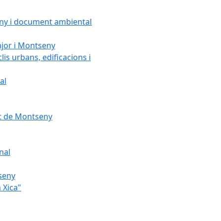
seny i document ambiental
ajor i Montseny
lis urbans, edificacions i
al
nt de Montseny
nal
tseny
 Xica"