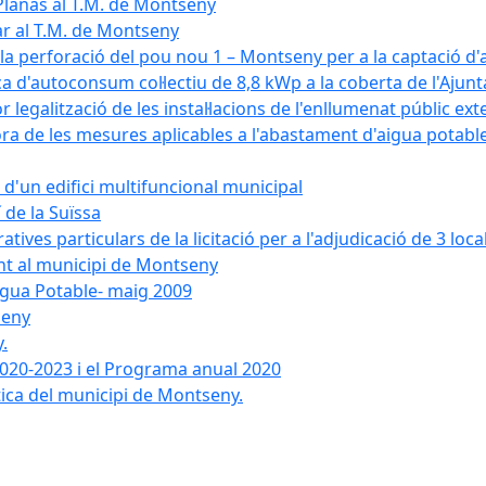
Planas al T.M. de Montseny
ar al T.M. de Montseny
a la perforació del pou nou 1 – Montseny per a la captació d
aica d'autoconsum col·lectiu de 8,8 kWp a la coberta de l'Aj
or legalització de les instal·lacions de l'enllumenat públic e
de les mesures aplicables a l'abastament d'aigua potable i
r d'un edifici multifuncional municipal
 de la Suïssa
ves particulars de la licitació per a l'adjudicació de 3 local
ent al municipi de Montseny
igua Potable- maig 2009
seny
.
 2020-2023 i el Programa anual 2020
tica del municipi de Montseny.