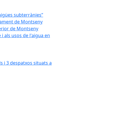
'aigües subterrànies”
untament de Montseny
xterior de Montseny
 als usos de l'aigua en
s i 3 despatxos situats a