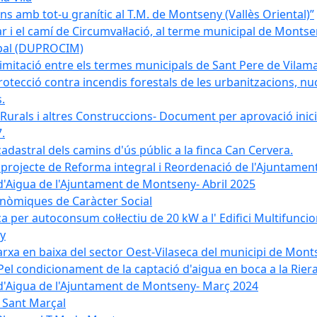
 amb tot-u granític al T.M. de Montseny (Vallès Oriental)”
r i el camí de Circumval·lació, al terme municipal de Mont
ipal (DUPROCIM)
imitació entre els termes municipals de Sant Pere de Vilam
rotecció contra incendis forestals de les urbanitzacions, nuc
.
 Rurals i altres Construccions- Document per aprovació inici
.
cadastral dels camins d'ús públic a la finca Can Cervera.
el projecte de Reforma integral i Reordenació de l'Ajuntame
d'Aigua de l'Ajuntament de Montseny- Abril 2025
nòmiques de Caràcter Social
ica per autoconsum col·lectiu de 20 kW a l' Edifici Multifuncio
y
xarxa en baixa del sector Oest-Vilaseca del municipi de Mon
el condicionament de la captació d'aigua en boca a la Riera
 d'Aigua de l'Ajuntament de Montseny- Març 2024
e Sant Marçal