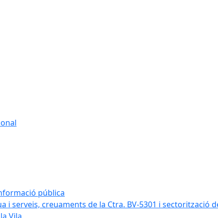
sonal
informació pública
a i serveis, creuaments de la Ctra. BV-5301 i sectorització d
la Vila