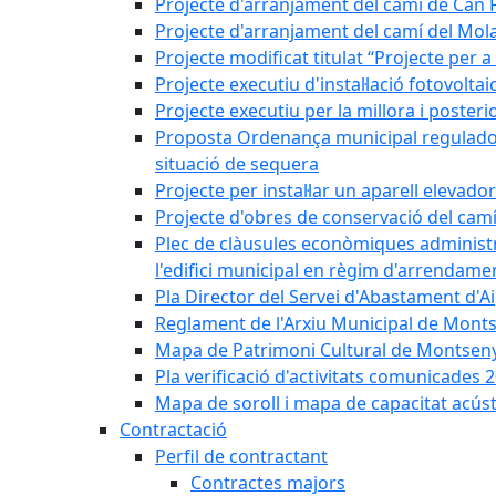
Projecte d'arranjament del camí de Can 
Projecte d'arranjament del camí del Mol
Projecte modificat titulat “Projecte per 
Projecte executiu d'instal·lació fotovolt
Projecte executiu per la millora i posteri
Proposta Ordenança municipal reguladora 
situació de sequera
Projecte per instal·lar un aparell elevado
Projecte d'obres de conservació del camí
Plec de clàusules econòmiques administrati
l'edifici municipal en règim d'arrendam
Pla Director del Servei d'Abastament d'A
Reglament de l'Arxiu Municipal de Mont
Mapa de Patrimoni Cultural de Montseny
Pla verificació d'activitats comunicades
Mapa de soroll i mapa de capacitat acús
Contractació
Perfil de contractant
Contractes majors