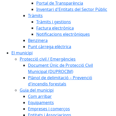
Portal de Transparència
Inventari d'Entitats del Sector Públic
Tràmits
Tràmits i gestions
Factura electrònica
Notificacions electròniques
Benzinera
Punt càrrega elèctrica
El municipi
Protecció civil / Emergències
Document Únic de Protecció Civil
Municipal (DUPROCIM)
Plànol de delimitació – Prevenció
d'incendis forestals
Guia del municipi
Com arribar
Equipaments
Empreses i comerços
Entitats i Associacions