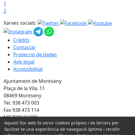
1
2
Xarxes socials:
Crèdits
Contactar
Protecció de dades
Avís legal
Accessibilitat
Ajuntament de Montseny
Plaça de la Vila, 11
08469 Montseny
Tel. 938 473 003
Fax 938 473 114
NIF P0813600D
Aquest lloc web fa servir cookies pròpies i de tercers per
Amb la col·laboració de:
facilitar-te una experiència de navegació òptima i recollir