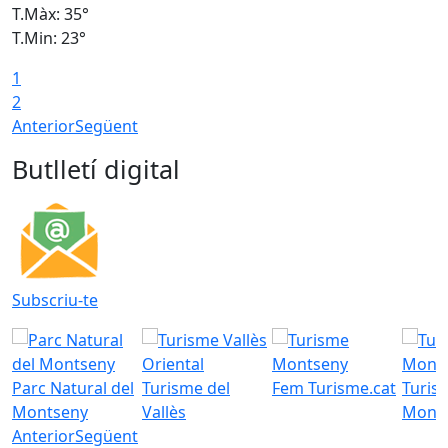
T.Màx: 35°
T
T.Min: 23°
T
1
2
Anterior
Següent
Butlletí digital
Subscriu-te
Parc Natural del
Turisme del
Fem Turisme.cat
Turis
Montseny
Vallès
Mont
Anterior
Següent