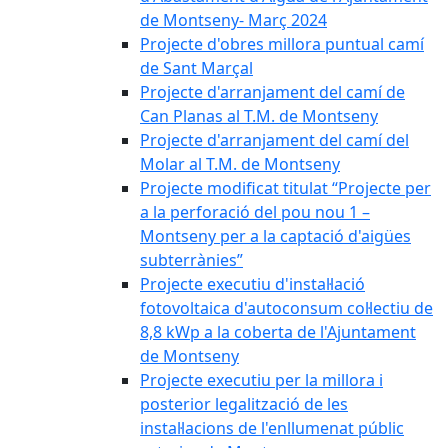
de Montseny- Març 2024
Projecte d'obres millora puntual camí
de Sant Marçal
Projecte d'arranjament del camí de
Can Planas al T.M. de Montseny
Projecte d'arranjament del camí del
Molar al T.M. de Montseny
Projecte modificat titulat “Projecte per
a la perforació del pou nou 1 –
Montseny per a la captació d'aigües
subterrànies”
Projecte executiu d'instal·lació
fotovoltaica d'autoconsum col·lectiu de
8,8 kWp a la coberta de l'Ajuntament
de Montseny
Projecte executiu per la millora i
posterior legalització de les
instal·lacions de l'enllumenat públic