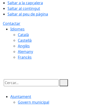
Saltar a la capçalera
Saltar al contingut
Saltar al peu de pàgina
Contactar
Idiomes
Català
Castellà
Anglès
Alemany
Francès
10.08.2026 | 07:02
Cercar:
Ajuntament
Govern municipal