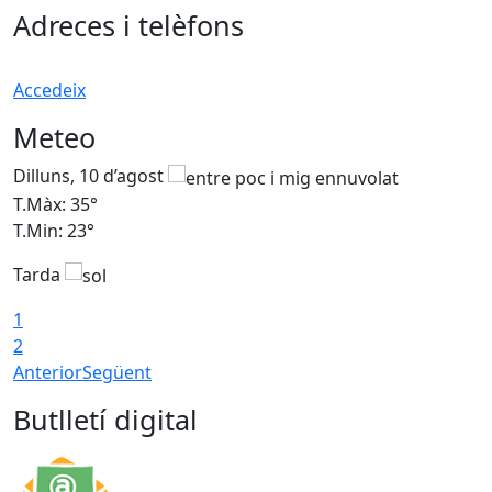
Adreces i telèfons
Accedeix
Meteo
Dilluns, 10 d’agost
D
T.Màx: 35°
T
T.Min: 23°
T
Tarda
T
1
2
Anterior
Següent
Butlletí digital