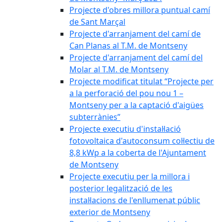
Projecte d'obres millora puntual camí
de Sant Marçal
Projecte d'arranjament del camí de
Can Planas al T.M. de Montseny
Projecte d'arranjament del camí del
Molar al T.M. de Montseny
Projecte modificat titulat “Projecte per
a la perforació del pou nou 1 –
Montseny per a la captació d'aigües
subterrànies”
Projecte executiu d'instal·lació
fotovoltaica d'autoconsum col·lectiu de
8,8 kWp a la coberta de l'Ajuntament
de Montseny
Projecte executiu per la millora i
posterior legalització de les
instal·lacions de l'enllumenat públic
exterior de Montseny