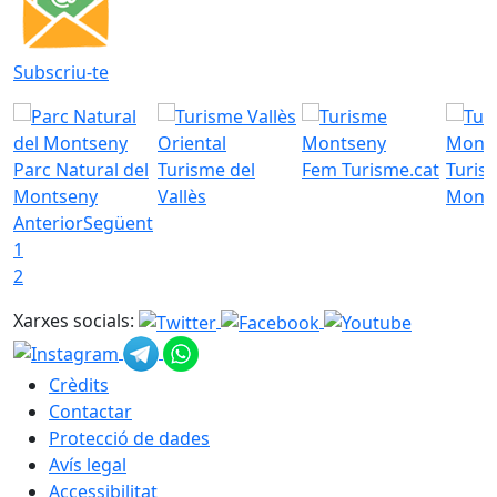
Subscriu-te
Parc Natural del
Turisme del
Fem Turisme.cat
Turis
Montseny
Vallès
Mont
Anterior
Següent
1
2
Xarxes socials:
Crèdits
Contactar
Protecció de dades
Avís legal
Accessibilitat