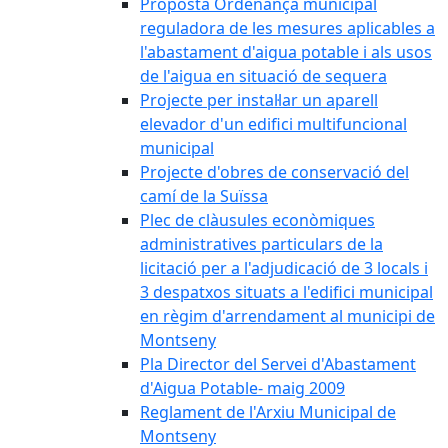
Proposta Ordenança municipal
reguladora de les mesures aplicables a
l'abastament d'aigua potable i als usos
de l'aigua en situació de sequera
Projecte per instal·lar un aparell
elevador d'un edifici multifuncional
municipal
Projecte d'obres de conservació del
camí de la Suïssa
Plec de clàusules econòmiques
administratives particulars de la
licitació per a l'adjudicació de 3 locals i
3 despatxos situats a l'edifici municipal
en règim d'arrendament al municipi de
Montseny
Pla Director del Servei d'Abastament
d'Aigua Potable- maig 2009
Reglament de l'Arxiu Municipal de
Montseny