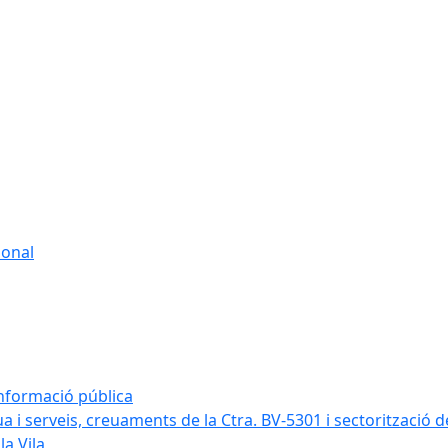
sonal
informació pública
a i serveis, creuaments de la Ctra. BV-5301 i sectorització d
la Vila