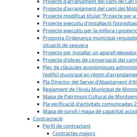
Projecte d'arranjament del camí de Can 
Projecte d'arranjament del camí del Mol
Projecte modificat titulat “Projecte per 
Projecte executiu d'instal·lació fotovolt
Projecte executiu per la millora i posteri
Proposta Ordenança municipal reguladora 
situació de sequera
Projecte per instal·lar un aparell elevado
Projecte d'obres de conservació del camí
Plec de clàusules econòmiques administrati
l'edifici municipal en règim d'arrendam
Pla Director del Servei d'Abastament d'A
Reglament de l'Arxiu Municipal de Mont
Mapa de Patrimoni Cultural de Montseny
Pla verificació d'activitats comunicades
Mapa de soroll i mapa de capacitat acús
Contractació
Perfil de contractant
Contractes majors