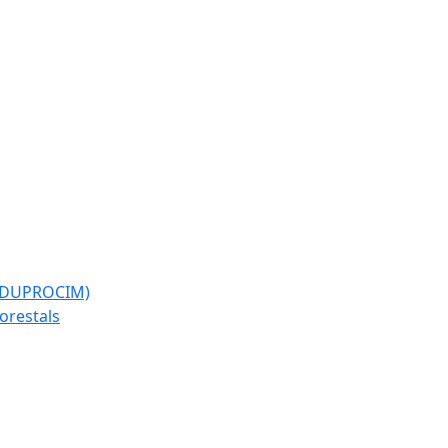
l (DUPROCIM)
forestals