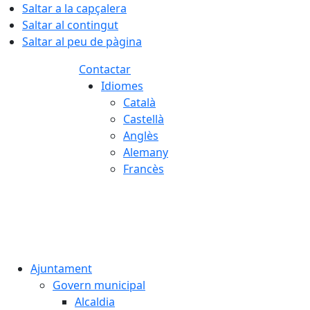
Saltar a la capçalera
Saltar al contingut
Saltar al peu de pàgina
Contactar
Idiomes
Català
Castellà
Anglès
Alemany
Francès
06.08.2026 | 13:40
Ajuntament
Govern municipal
Alcaldia