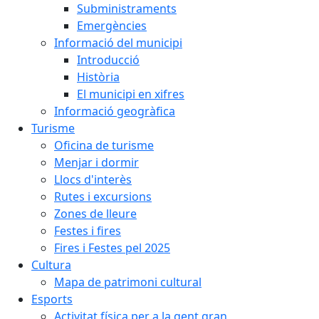
Subministraments
Emergències
Informació del municipi
Introducció
Història
El municipi en xifres
Informació geogràfica
Turisme
Oficina de turisme
Menjar i dormir
Llocs d'interès
Rutes i excursions
Zones de lleure
Festes i fires
Fires i Festes pel 2025
Cultura
Mapa de patrimoni cultural
Esports
Activitat física per a la gent gran