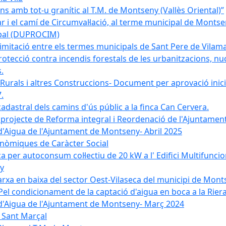
 amb tot-u granític al T.M. de Montseny (Vallès Oriental)”
r i el camí de Circumval·lació, al terme municipal de Mont
ipal (DUPROCIM)
imitació entre els termes municipals de Sant Pere de Vilam
rotecció contra incendis forestals de les urbanitzacions, nuc
.
 Rurals i altres Construccions- Document per aprovació inici
.
cadastral dels camins d'ús públic a la finca Can Cervera.
el projecte de Reforma integral i Reordenació de l'Ajuntame
d'Aigua de l'Ajuntament de Montseny- Abril 2025
nòmiques de Caràcter Social
ica per autoconsum col·lectiu de 20 kW a l' Edifici Multifuncio
y
xarxa en baixa del sector Oest-Vilaseca del municipi de Mon
el condicionament de la captació d'aigua en boca a la Riera
 d'Aigua de l'Ajuntament de Montseny- Març 2024
e Sant Marçal