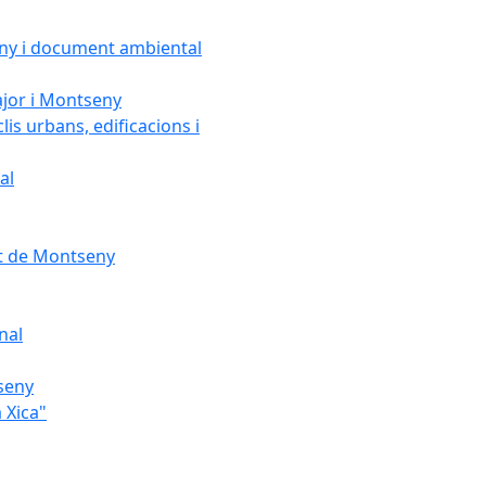
seny i document ambiental
ajor i Montseny
lis urbans, edificacions i
al
nt de Montseny
nal
tseny
 Xica"