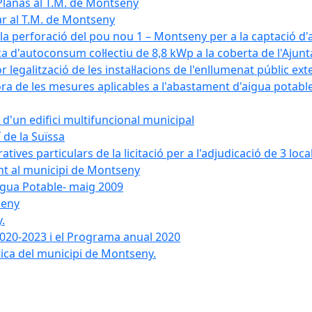
Planas al T.M. de Montseny
ar al T.M. de Montseny
a la perforació del pou nou 1 – Montseny per a la captació d
aica d'autoconsum col·lectiu de 8,8 kWp a la coberta de l'Aj
or legalització de les instal·lacions de l'enllumenat públic e
de les mesures aplicables a l'abastament d'aigua potable i
r d'un edifici multifuncional municipal
 de la Suïssa
ves particulars de la licitació per a l'adjudicació de 3 local
ent al municipi de Montseny
igua Potable- maig 2009
seny
.
 2020-2023 i el Programa anual 2020
tica del municipi de Montseny.