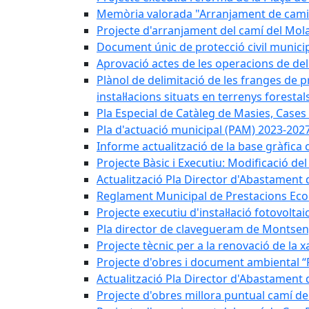
Memòria valorada "Arranjament de camins
Projecte d'arranjament del camí del Mola
Document únic de protecció civil munic
Aprovació actes de les operacions de del
Plànol de delimitació de les franges de p
instal·lacions situats en terrenys forestals
Pla Especial de Catàleg de Masies, Cases
Pla d'actuació municipal (PAM) 2023-2027
Informe actualització de la base gràfica 
Projecte Bàsic i Executiu: Modificació d
Actualització Pla Director d'Abastament 
Reglament Municipal de Prestacions Eco
Projecte executiu d'instal·lació fotovolta
Pla director de clavegueram de Montsen
Projecte tècnic per a la renovació de la 
Projecte d'obres i document ambiental “P
Actualització Pla Director d'Abastament
Projecte d'obres millora puntual camí d