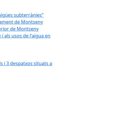
'aigües subterrànies”
untament de Montseny
xterior de Montseny
 als usos de l'aigua en
s i 3 despatxos situats a