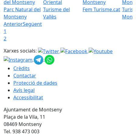
Parc Natural del
Turisme del
Fem Turisme.cat
Turis
Montseny
Vallès
Mont
Anterior
Següent
1
2
Xarxes socials:
Crèdits
Contactar
Protecció de dades
Avís legal
Accessibilitat
Ajuntament de Montseny
Plaça de la Vila, 11
08469 Montseny
Tel. 938 473 003