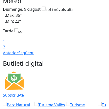
Meteo
Diumenge, 9 d’agost
D
T.Màx: 36°
T
T.Min: 22°
T
Tarda
T
1
2
Anterior
Següent
Butlletí digital
Subscriu-te