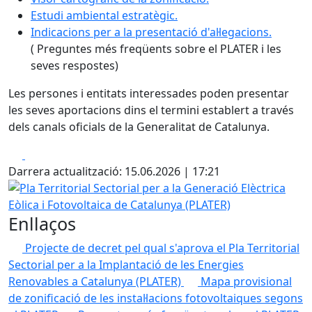
Estudi ambiental estratègic.
Indicacions per a la presentació d'al·legacions.
( Preguntes més freqüents sobre el PLATER i les
seves respostes)
Les persones i entitats interessades poden presentar
les seves aportacions dins el termini establert a través
dels canals oficials de la Generalitat de Catalunya.
Facebook
X
Darrera actualització: 15.06.2026 | 17:21
Pla Territorial Sectorial per a la Generació Elèctrica Eòlic
Enllaços
Projecte de decret pel qual s'aprova el Pla Territorial
Sectorial per a la Implantació de les Energies
Renovables a Catalunya (PLATER)
Mapa provisional
de zonificació de les instal·lacions fotovoltaiques segons