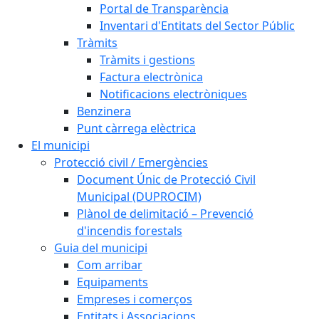
Portal de Transparència
Inventari d'Entitats del Sector Públic
Tràmits
Tràmits i gestions
Factura electrònica
Notificacions electròniques
Benzinera
Punt càrrega elèctrica
El municipi
Protecció civil / Emergències
Document Únic de Protecció Civil
Municipal (DUPROCIM)
Plànol de delimitació – Prevenció
d'incendis forestals
Guia del municipi
Com arribar
Equipaments
Empreses i comerços
Entitats i Associacions