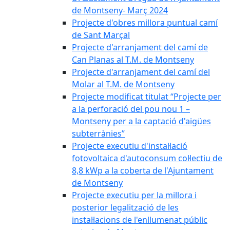
de Montseny- Març 2024
Projecte d'obres millora puntual camí
de Sant Marçal
Projecte d'arranjament del camí de
Can Planas al T.M. de Montseny
Projecte d'arranjament del camí del
Molar al T.M. de Montseny
Projecte modificat titulat “Projecte per
a la perforació del pou nou 1 –
Montseny per a la captació d'aigües
subterrànies”
Projecte executiu d'instal·lació
fotovoltaica d'autoconsum col·lectiu de
8,8 kWp a la coberta de l'Ajuntament
de Montseny
Projecte executiu per la millora i
posterior legalització de les
instal·lacions de l'enllumenat públic