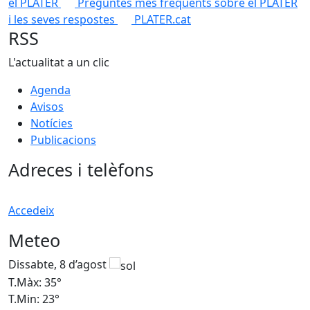
el PLATER
Preguntes més freqüents sobre el PLATER
i les seves respostes
PLATER.cat
RSS
L'actualitat a un clic
Agenda
Avisos
Notícies
Publicacions
Adreces i telèfons
Accedeix
Meteo
Dissabte, 8 d’agost
D
T.Màx: 35°
T
T.Min: 23°
T