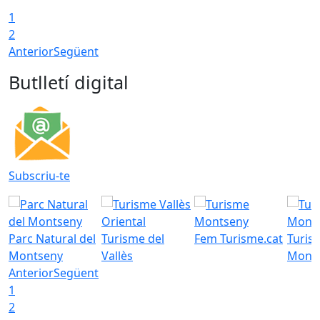
1
2
Anterior
Següent
Butlletí digital
Subscriu-te
Parc Natural del
Turisme del
Fem Turisme.cat
Turis
Montseny
Vallès
Mont
Anterior
Següent
1
2