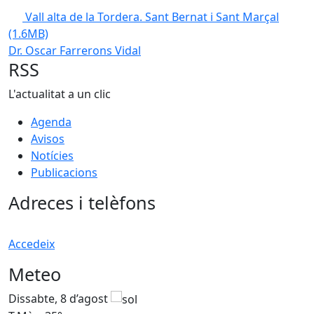
Vall alta de la Tordera. Sant Bernat i Sant Marçal
(1.6MB)
Dr. Oscar Farrerons Vidal
RSS
L'actualitat a un clic
Agenda
Avisos
Notícies
Publicacions
Adreces i telèfons
Accedeix
Meteo
Dissabte, 8 d’agost
D