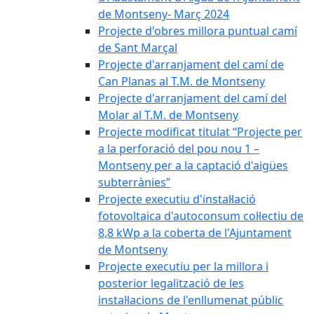
de Montseny- Març 2024
Projecte d'obres millora puntual camí
de Sant Marçal
Projecte d'arranjament del camí de
Can Planas al T.M. de Montseny
Projecte d'arranjament del camí del
Molar al T.M. de Montseny
Projecte modificat titulat “Projecte per
a la perforació del pou nou 1 –
Montseny per a la captació d'aigües
subterrànies”
Projecte executiu d'instal·lació
fotovoltaica d'autoconsum col·lectiu de
8,8 kWp a la coberta de l'Ajuntament
de Montseny
Projecte executiu per la millora i
posterior legalització de les
instal·lacions de l'enllumenat públic