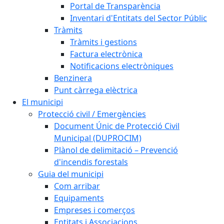
Portal de Transparència
Inventari d'Entitats del Sector Públic
Tràmits
Tràmits i gestions
Factura electrònica
Notificacions electròniques
Benzinera
Punt càrrega elèctrica
El municipi
Protecció civil / Emergències
Document Únic de Protecció Civil
Municipal (DUPROCIM)
Plànol de delimitació – Prevenció
d'incendis forestals
Guia del municipi
Com arribar
Equipaments
Empreses i comerços
Entitats i Associacions