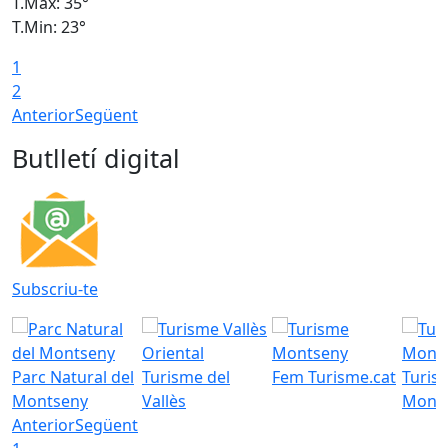
T.Màx: 35°
T
T.Min: 23°
T
1
2
Anterior
Següent
Butlletí digital
Subscriu-te
Parc Natural del
Turisme del
Fem Turisme.cat
Turis
Montseny
Vallès
Mont
Anterior
Següent