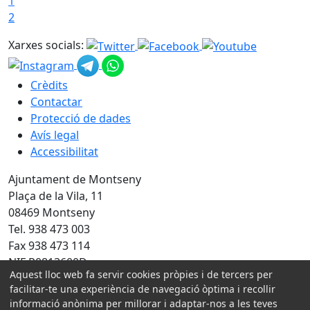
1
2
Xarxes socials:
Crèdits
Contactar
Protecció de dades
Avís legal
Accessibilitat
Ajuntament de Montseny
Plaça de la Vila, 11
08469 Montseny
Tel. 938 473 003
Fax 938 473 114
NIF P0813600D
Aquest lloc web fa servir cookies pròpies i de tercers per
facilitar-te una experiència de navegació òptima i recollir
Amb la col·laboració de:
informació anònima per millorar i adaptar-nos a les teves