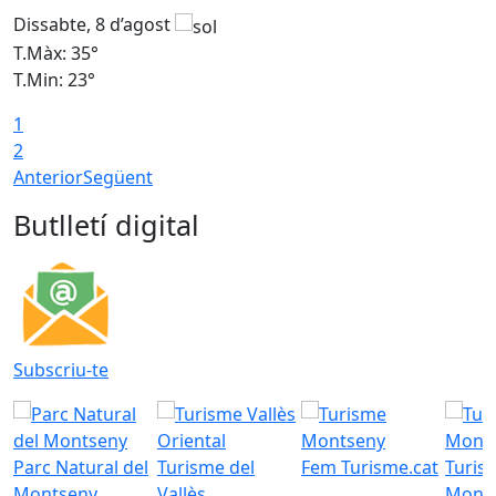
Dissabte, 8 d’agost
D
T.Màx: 35°
T
T.Min: 23°
T
1
2
Anterior
Següent
Butlletí digital
Subscriu-te
Parc Natural del
Turisme del
Fem Turisme.cat
Turis
Montseny
Vallès
Mont