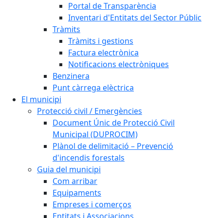
Portal de Transparència
Inventari d'Entitats del Sector Públic
Tràmits
Tràmits i gestions
Factura electrònica
Notificacions electròniques
Benzinera
Punt càrrega elèctrica
El municipi
Protecció civil / Emergències
Document Únic de Protecció Civil
Municipal (DUPROCIM)
Plànol de delimitació – Prevenció
d'incendis forestals
Guia del municipi
Com arribar
Equipaments
Empreses i comerços
Entitats i Associacions