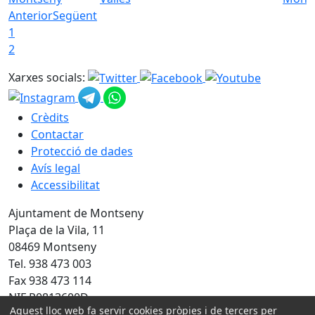
Anterior
Següent
1
2
Xarxes socials:
Crèdits
Contactar
Protecció de dades
Avís legal
Accessibilitat
Ajuntament de Montseny
Plaça de la Vila, 11
08469 Montseny
Tel. 938 473 003
Fax 938 473 114
NIF P0813600D
Aquest lloc web fa servir cookies pròpies i de tercers per