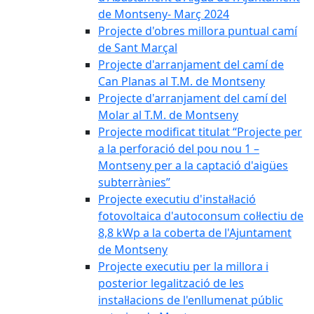
de Montseny- Març 2024
Projecte d'obres millora puntual camí
de Sant Marçal
Projecte d'arranjament del camí de
Can Planas al T.M. de Montseny
Projecte d'arranjament del camí del
Molar al T.M. de Montseny
Projecte modificat titulat “Projecte per
a la perforació del pou nou 1 –
Montseny per a la captació d'aigües
subterrànies”
Projecte executiu d'instal·lació
fotovoltaica d'autoconsum col·lectiu de
8,8 kWp a la coberta de l'Ajuntament
de Montseny
Projecte executiu per la millora i
posterior legalització de les
instal·lacions de l'enllumenat públic