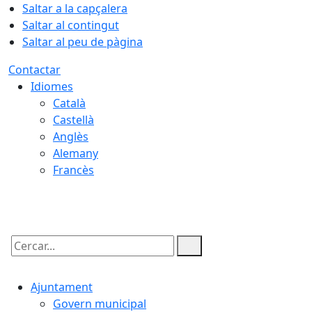
Saltar a la capçalera
Saltar al contingut
Saltar al peu de pàgina
Contactar
Idiomes
Català
Castellà
Anglès
Alemany
Francès
08.08.2026 | 05:39
Cercar:
Ajuntament
Govern municipal