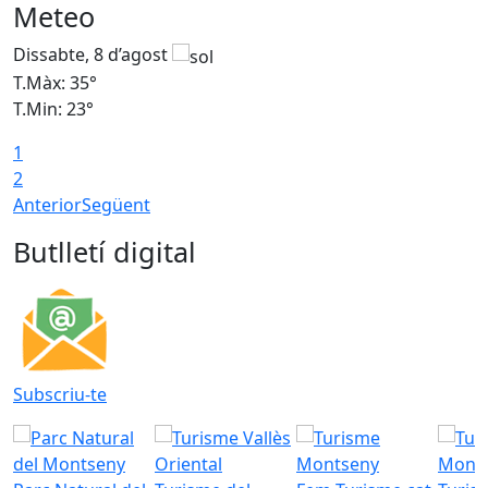
Meteo
Dissabte, 8 d’agost
D
T.Màx: 35°
T
T.Min: 23°
T
1
2
Anterior
Següent
Butlletí digital
Subscriu-te