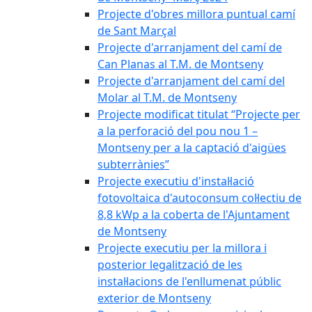
Projecte d'obres millora puntual camí
de Sant Marçal
Projecte d'arranjament del camí de
Can Planas al T.M. de Montseny
Projecte d'arranjament del camí del
Molar al T.M. de Montseny
Projecte modificat titulat “Projecte per
a la perforació del pou nou 1 –
Montseny per a la captació d'aigües
subterrànies”
Projecte executiu d'instal·lació
fotovoltaica d'autoconsum col·lectiu de
8,8 kWp a la coberta de l'Ajuntament
de Montseny
Projecte executiu per la millora i
posterior legalització de les
instal·lacions de l'enllumenat públic
exterior de Montseny