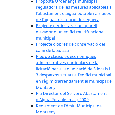
Proposta Ordenança municipal
reguladora de les mesures aplicables a
l'abastament d'aigua potable i als usos
de l'aigua en situació de sequera
Projecte per instal·lar un aparell
elevador d'un edifici multifuncional
municipal
Projecte d'obres de conservació del
camí de la Suïssa
Plec de clàusules econòmiques
administratives particulars de la
licitació per a l'adjudicació de 3 locals i
3 despatxos situats a l'edifici municipal
en règim d'arrendament al municipi de
Montseny
Pla Director del Servei d'Abastament
d'Aigua Potable- maig 2009
Reglament de l'Arxiu Municipal de
Montseny