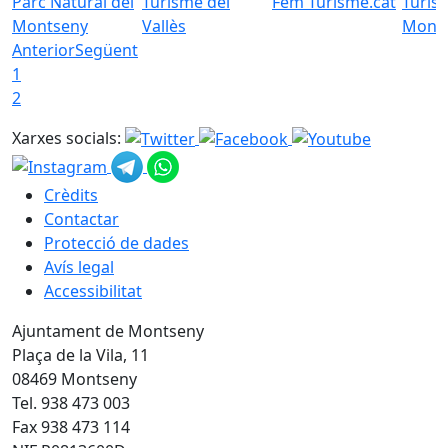
Parc Natural del
Turisme del
Fem Turisme.cat
Turis
Montseny
Vallès
Mont
Anterior
Següent
1
2
Xarxes socials:
Crèdits
Contactar
Protecció de dades
Avís legal
Accessibilitat
Ajuntament de Montseny
Plaça de la Vila, 11
08469 Montseny
Tel. 938 473 003
Fax 938 473 114