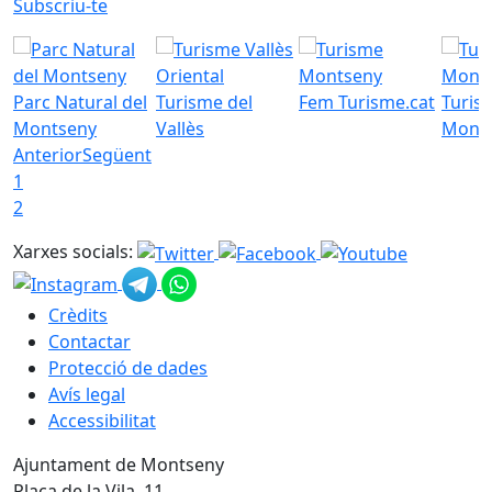
Subscriu-te
Parc Natural del
Turisme del
Fem Turisme.cat
Turis
Montseny
Vallès
Mont
Anterior
Següent
1
2
Xarxes socials:
Crèdits
Contactar
Protecció de dades
Avís legal
Accessibilitat
Ajuntament de Montseny
Plaça de la Vila, 11