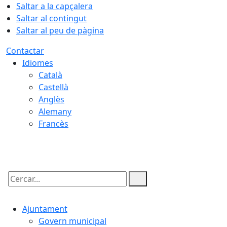
Saltar a la capçalera
Saltar al contingut
Saltar al peu de pàgina
Contactar
Idiomes
Català
Castellà
Anglès
Alemany
Francès
09.08.2026 | 08:08
Cercar:
Ajuntament
Govern municipal