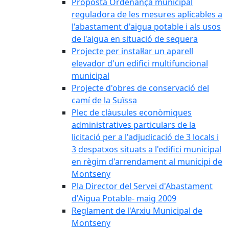
Proposta Ordenança municipal
reguladora de les mesures aplicables a
l'abastament d'aigua potable i als usos
de l'aigua en situació de sequera
Projecte per instal·lar un aparell
elevador d'un edifici multifuncional
municipal
Projecte d'obres de conservació del
camí de la Suïssa
Plec de clàusules econòmiques
administratives particulars de la
licitació per a l'adjudicació de 3 locals i
3 despatxos situats a l'edifici municipal
en règim d'arrendament al municipi de
Montseny
Pla Director del Servei d'Abastament
d'Aigua Potable- maig 2009
Reglament de l'Arxiu Municipal de
Montseny