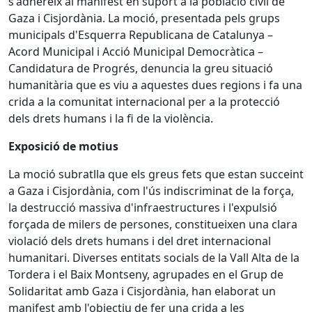
s'adhereix al manifest en suport a la població civil de
Gaza i Cisjordània. La moció, presentada pels grups
municipals d'Esquerra Republicana de Catalunya –
Acord Municipal i Acció Municipal Democràtica –
Candidatura de Progrés, denuncia la greu situació
humanitària que es viu a aquestes dues regions i fa una
crida a la comunitat internacional per a la protecció
dels drets humans i la fi de la violència.
Exposició de motius
La moció subratlla que els greus fets que estan succeint
a Gaza i Cisjordània, com l'ús indiscriminat de la força,
la destrucció massiva d'infraestructures i l'expulsió
forçada de milers de persones, constitueixen una clara
violació dels drets humans i del dret internacional
humanitari. Diverses entitats socials de la Vall Alta de la
Tordera i el Baix Montseny, agrupades en el Grup de
Solidaritat amb Gaza i Cisjordània, han elaborat un
manifest amb l'objectiu de fer una crida a les