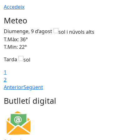
Accedeix
Meteo
Diumenge, 9 d’agost
D
T.Màx: 36°
T
T.Min: 22°
T
Tarda
T
1
2
Anterior
Següent
Butlletí digital