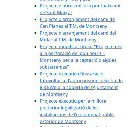
Projecte d'obres millora puntual camí
de Sant Marçal
Projecte d'arranjament del camí de
Can Planas al T.M. de Montseny
Projecte d'arranjament del camí del
Molar al T.M. de Montseny
Projecte modificat titulat “Projecte per
a la perforació del pou nou 1 –
Montseny per a la captació d'aigües
subterrànies”
Projecte executiu d'instal·lació
fotovoltaica d'autoconsum col·lectiu de
8,8 kWp a la coberta de l'Ajuntament
de Montseny
Projecte executiu per la millora i
posterior legalització de les
instal·lacions de l'enllumenat públic
exterior de Montseny