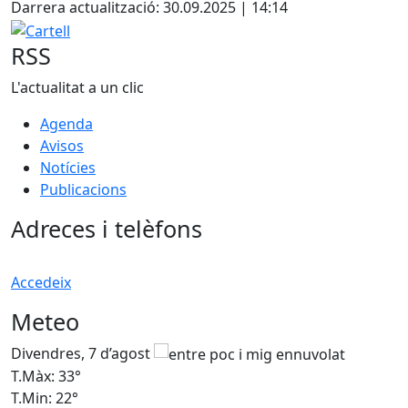
Darrera actualització: 30.09.2025 | 14:14
Cartell
RSS
L'actualitat a un clic
Agenda
Avisos
Notícies
Publicacions
Adreces i telèfons
Accedeix
Meteo
Divendres, 7 d’agost
D
T.Màx: 33°
T
T.Min: 22°
T