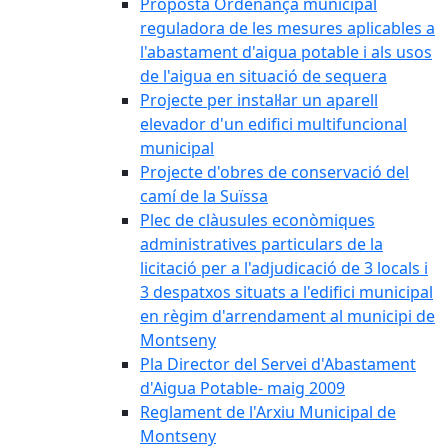
Proposta Ordenança municipal
reguladora de les mesures aplicables a
l'abastament d'aigua potable i als usos
de l'aigua en situació de sequera
Projecte per instal·lar un aparell
elevador d'un edifici multifuncional
municipal
Projecte d'obres de conservació del
camí de la Suïssa
Plec de clàusules econòmiques
administratives particulars de la
licitació per a l'adjudicació de 3 locals i
3 despatxos situats a l'edifici municipal
en règim d'arrendament al municipi de
Montseny
Pla Director del Servei d'Abastament
d'Aigua Potable- maig 2009
Reglament de l'Arxiu Municipal de
Montseny