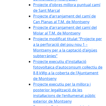
Projecte d'obres millora puntual camí
de Sant Marçal
Projecte d'arranjament del camí de
Can Planas al T.M. de Montseny
Projecte d'arranjament del camí del
Molar al T.M. de Montseny
Projecte modificat titulat “Projecte per
a la perforació del pou nou 1 –
Montseny per a la captació d'aigües
subterrànies”
Projecte executiu d'instal·lació
fotovoltaica d'autoconsum col·lectiu de
8,8 kWp a la coberta de l'Ajuntament
de Montseny
Projecte executiu per la millora i
posterior legalització de les
instal·lacions de l'enllumenat públic
exterior de Montseny