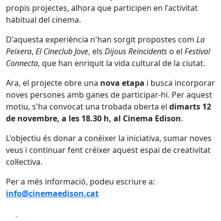
propis projectes, alhora que participen en l'activitat
habitual del cinema.
D'aquesta experiència n'han sorgit propostes com
La
Peixera
,
El Cineclub Jove
, els
Dijous Reincidents
o el
Festival
Connecta
, que han enriquit la vida cultural de la ciutat.
Ara, el projecte obre una
nova etapa
i busca incorporar
noves persones amb ganes de participar-hi. Per aquest
motiu, s'ha convocat una trobada oberta el
dimarts 12
de novembre, a les 18.30 h, al Cinema Edison
.
L'objectiu és donar a conèixer la iniciativa, sumar noves
veus i continuar fent créixer aquest espai de creativitat
col·lectiva.
Per a més informació, podeu escriure a:
info@cinemaedison.cat
Facebook
X