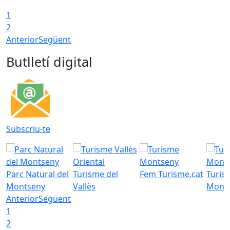
1
2
Anterior
Següent
Butlletí digital
Subscriu-te
Parc Natural del
Turisme del
Fem Turisme.cat
Turis
Montseny
Vallès
Mont
Anterior
Següent
1
2