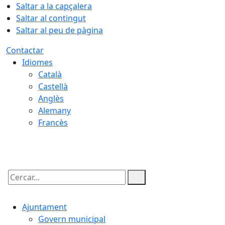
Saltar a la capçalera
Saltar al contingut
Saltar al peu de pàgina
Contactar
Idiomes
Català
Castellà
Anglès
Alemany
Francès
06.08.2026 | 19:55
Cercar:
Ajuntament
Govern municipal