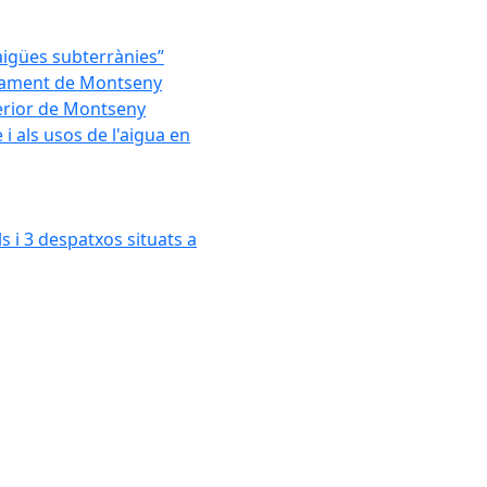
'aigües subterrànies”
untament de Montseny
xterior de Montseny
 als usos de l'aigua en
s i 3 despatxos situats a