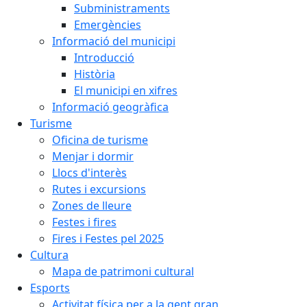
Subministraments
Emergències
Informació del municipi
Introducció
Història
El municipi en xifres
Informació geogràfica
Turisme
Oficina de turisme
Menjar i dormir
Llocs d'interès
Rutes i excursions
Zones de lleure
Festes i fires
Fires i Festes pel 2025
Cultura
Mapa de patrimoni cultural
Esports
Activitat física per a la gent gran