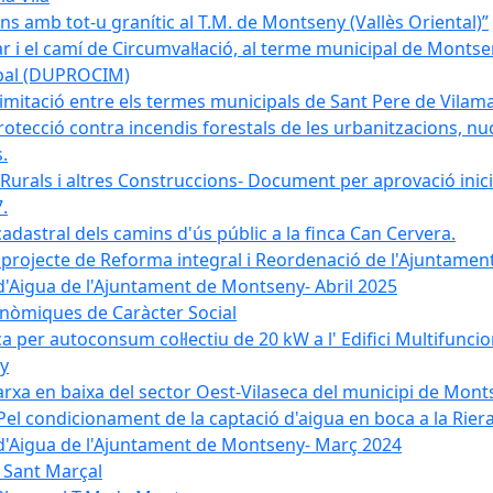
 amb tot-u granític al T.M. de Montseny (Vallès Oriental)”
r i el camí de Circumval·lació, al terme municipal de Mont
ipal (DUPROCIM)
imitació entre els termes municipals de Sant Pere de Vilam
rotecció contra incendis forestals de les urbanitzacions, nuc
.
 Rurals i altres Construccions- Document per aprovació inici
.
cadastral dels camins d'ús públic a la finca Can Cervera.
el projecte de Reforma integral i Reordenació de l'Ajuntame
d'Aigua de l'Ajuntament de Montseny- Abril 2025
nòmiques de Caràcter Social
ica per autoconsum col·lectiu de 20 kW a l' Edifici Multifuncio
y
xarxa en baixa del sector Oest-Vilaseca del municipi de Mon
el condicionament de la captació d'aigua en boca a la Riera
 d'Aigua de l'Ajuntament de Montseny- Març 2024
e Sant Marçal