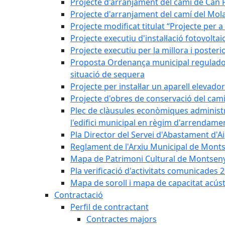
Projecte d'arranjament del camí de Can 
Projecte d'arranjament del camí del Mol
Projecte modificat titulat “Projecte per 
Projecte executiu d'instal·lació fotovolt
Projecte executiu per la millora i posteri
Proposta Ordenança municipal reguladora 
situació de sequera
Projecte per instal·lar un aparell elevado
Projecte d'obres de conservació del camí
Plec de clàusules econòmiques administrati
l'edifici municipal en règim d'arrendam
Pla Director del Servei d'Abastament d'A
Reglament de l'Arxiu Municipal de Mont
Mapa de Patrimoni Cultural de Montseny
Pla verificació d'activitats comunicades
Mapa de soroll i mapa de capacitat acús
Contractació
Perfil de contractant
Contractes majors