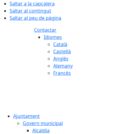
Saltar a la capçalera
Saltar al contingut
Saltar al peu de pàgina
Contactar
Idiomes
Català
Castellà
Anglès
Alemany
Francès
07.08.2026 | 07:08
Ajuntament
Govern municipal
Alcaldia