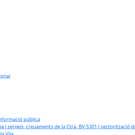
sonal
informació pública
a i serveis, creuaments de la Ctra. BV-5301 i sectorització d
la Vila