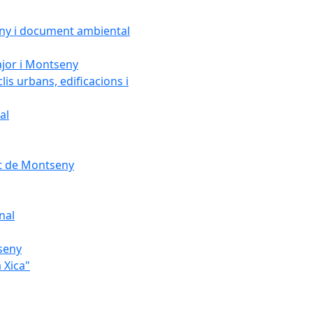
seny i document ambiental
ajor i Montseny
lis urbans, edificacions i
al
nt de Montseny
nal
tseny
 Xica"