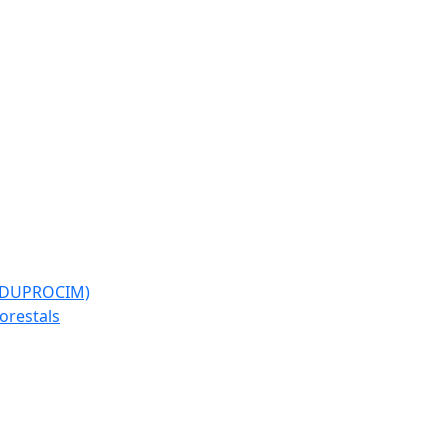
l (DUPROCIM)
forestals