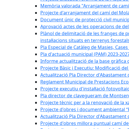
Memòria valorada "Arranjament de camins
Projecte d'arranjament del camí del Mola
Document únic de protecció civil munic
Aprovació actes de les operacions de del
Plànol de delimitació de les franges de p
instal·lacions situats en terrenys forestals
Pla Especial de Catàleg de Masies, Cases
Pla d'actuació municipal (PAM) 2023-2027
Informe actualització de la base gràfica 
Projecte Bàsic i Executiu: Modificació d
Actualització Pla Director d'Abastament 
Reglament Municipal de Prestacions Eco
Projecte executiu d'instal·lació fotovolta
Pla director de clavegueram de Montsen
Projecte tècnic per a la renovació de la 
Projecte d'obres i document ambiental “P
Actualització Pla Director d'Abastament
Projecte d'obres millora puntual camí d