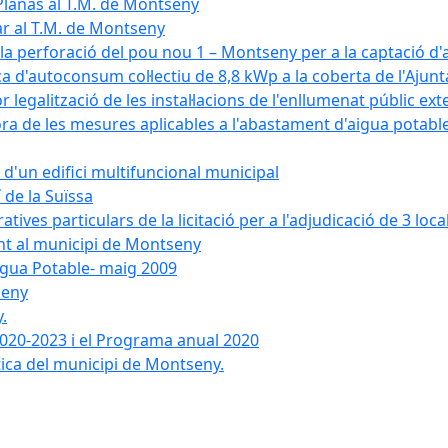
Planas al T.M. de Montseny
ar al T.M. de Montseny
a la perforació del pou nou 1 – Montseny per a la captació d
aica d'autoconsum col·lectiu de 8,8 kWp a la coberta de l'Aj
or legalització de les instal·lacions de l'enllumenat públic e
de les mesures aplicables a l'abastament d'aigua potable i
r d'un edifici multifuncional municipal
 de la Suïssa
ves particulars de la licitació per a l'adjudicació de 3 local
ent al municipi de Montseny
igua Potable- maig 2009
seny
.
 2020-2023 i el Programa anual 2020
tica del municipi de Montseny.