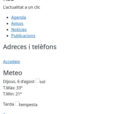
L'actualitat a un clic
Agenda
Avisos
Notícies
Publicacions
Adreces i telèfons
Accedeix
Meteo
Dijous, 6 d’agost
D
T.Màx: 33°
T
T.Min: 21°
T
Tarda
T