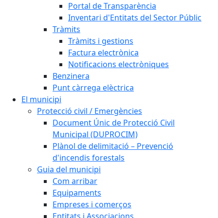
Portal de Transparència
Inventari d'Entitats del Sector Públic
Tràmits
Tràmits i gestions
Factura electrònica
Notificacions electròniques
Benzinera
Punt càrrega elèctrica
El municipi
Protecció civil / Emergències
Document Únic de Protecció Civil
Municipal (DUPROCIM)
Plànol de delimitació – Prevenció
d'incendis forestals
Guia del municipi
Com arribar
Equipaments
Empreses i comerços
Entitats i Associacions