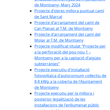
de Montseny- Març 2024
Projecte d'obres millora puntual camí
de Sant Marçal
Projecte d'arranjament del camí de
Can Planas al T.M. de Montseny
Projecte d'arranjament del camí del
Molar al T.M. de Montseny
Projecte modificat titulat “Projecte per
a la perforació del pou nou 1 –
Montseny per a la captació d'aigües
subterrànies”
Projecte executiu d'instal·lació
fotovoltaica d'autoconsum col·lectiu de
8,8 kWp a la coberta de l'Ajuntament
de Montseny
Projecte executiu per la millora i
posterior legalització de les
instal·lacions de l'enllumenat públic