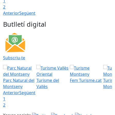
1
2
Anterior
Següent
Butlletí digital
Subscriu-te
Parc Natural del
Turisme del
Fem Turisme.cat
Turis
Montseny
Vallès
Mont
Anterior
Següent
1
2