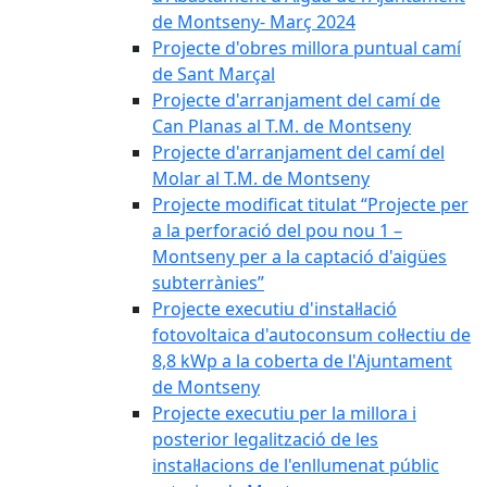
de Montseny- Març 2024
Projecte d'obres millora puntual camí
de Sant Marçal
Projecte d'arranjament del camí de
Can Planas al T.M. de Montseny
Projecte d'arranjament del camí del
Molar al T.M. de Montseny
Projecte modificat titulat “Projecte per
a la perforació del pou nou 1 –
Montseny per a la captació d'aigües
subterrànies”
Projecte executiu d'instal·lació
fotovoltaica d'autoconsum col·lectiu de
8,8 kWp a la coberta de l'Ajuntament
de Montseny
Projecte executiu per la millora i
posterior legalització de les
instal·lacions de l'enllumenat públic