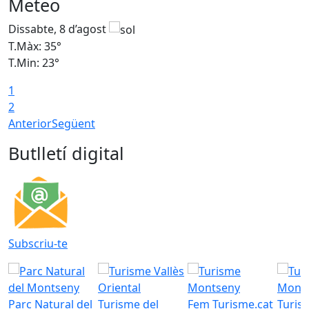
Meteo
Dissabte, 8 d’agost
D
T.Màx: 35°
T
T.Min: 23°
T
1
2
Anterior
Següent
Butlletí digital
Subscriu-te
Parc Natural del
Turisme del
Fem Turisme.cat
Turis