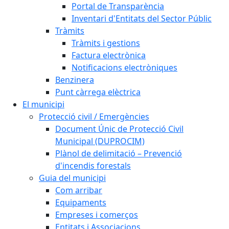
Portal de Transparència
Inventari d'Entitats del Sector Públic
Tràmits
Tràmits i gestions
Factura electrònica
Notificacions electròniques
Benzinera
Punt càrrega elèctrica
El municipi
Protecció civil / Emergències
Document Únic de Protecció Civil
Municipal (DUPROCIM)
Plànol de delimitació – Prevenció
d'incendis forestals
Guia del municipi
Com arribar
Equipaments
Empreses i comerços
Entitats i Associacions