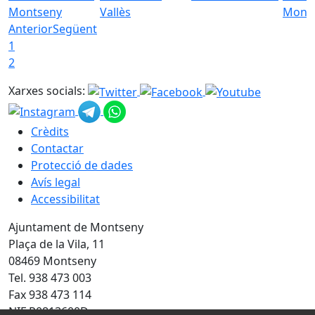
Montseny
Vallès
Mont
Anterior
Següent
1
2
Xarxes socials:
Crèdits
Contactar
Protecció de dades
Avís legal
Accessibilitat
Ajuntament de Montseny
Plaça de la Vila, 11
08469 Montseny
Tel. 938 473 003
Fax 938 473 114
NIF P0813600D