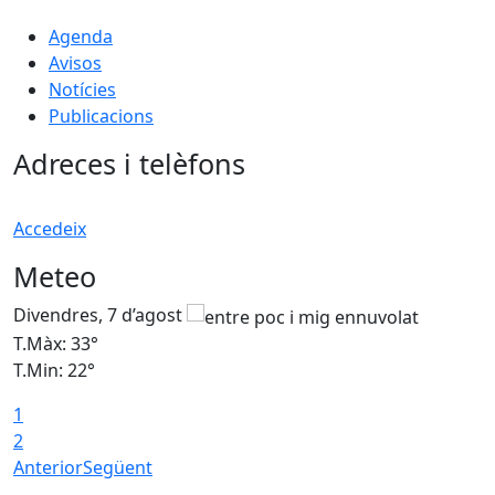
Agenda
Avisos
Notícies
Publicacions
Adreces i telèfons
Accedeix
Meteo
Divendres, 7 d’agost
D
T.Màx: 33°
T
T.Min: 22°
T
1
2
Anterior
Següent