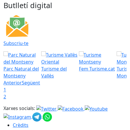
Butlletí digital
Subscriu-te
Parc Natural del
Turisme del
Fem Turisme.cat
Turis
Montseny
Vallès
Mont
Anterior
Següent
1
2
Xarxes socials:
Crèdits