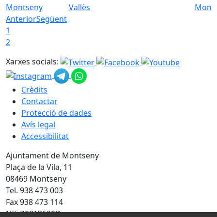
Montseny
Vallès
Mont
Anterior
Següent
1
2
Xarxes socials:
Crèdits
Contactar
Protecció de dades
Avís legal
Accessibilitat
Ajuntament de Montseny
Plaça de la Vila, 11
08469 Montseny
Tel. 938 473 003
Fax 938 473 114
NIF P0813600D