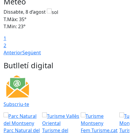
Meteo
Dissabte, 8 d’agost
D
T.Màx: 35°
T
T.Min: 23°
T
1
2
Anterior
Següent
Butlletí digital
Subscriu-te
Parc Natural del
Turisme del
Fem Turisme.cat
Turis