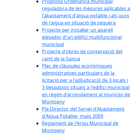
Proposta Ordenança municipal
reguladora de les mesures aplicables a
l'abastament d'aigua potable i als usos
de l'aigua en situació de sequera
Projecte per instal·lar un aparell
elevador d'un edifici multifuncional
municipal
Projecte d'obres de conservació del
camí de la Suïssa
Plec de clàusules econòmiques
administratives particulars de la
licitació per a l'adjudicació de 3 locals i
3 despatxos situats a l'edifici municipal
en règim d'arrendament al municipi de
Montseny
Pla Director del Servei d'Abastament
d'Aigua Potable- maig 2009
Reglament de l'Arxiu Municipal de
Montseny