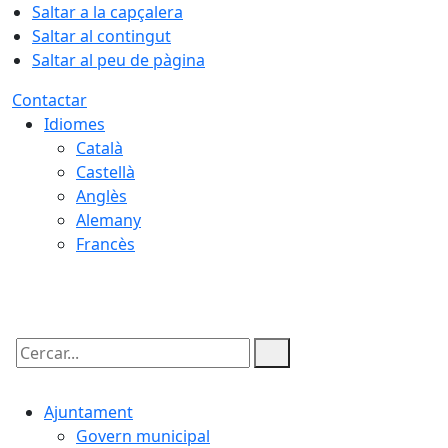
Saltar a la capçalera
Saltar al contingut
Saltar al peu de pàgina
Contactar
Idiomes
Català
Castellà
Anglès
Alemany
Francès
09.08.2026 | 12:07
Cercar:
Ajuntament
Govern municipal