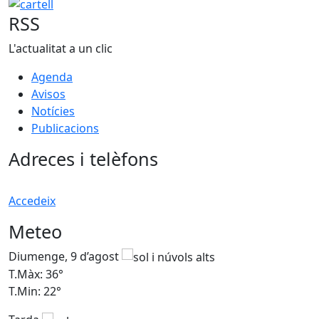
cartell
RSS
L'actualitat a un clic
Agenda
Avisos
Notícies
Publicacions
Adreces i telèfons
Accedeix
Meteo
Diumenge, 9 d’agost
D
T.Màx: 36°
T
T.Min: 22°
T