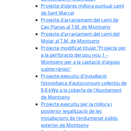
Projecte d'obres millora puntual camí
de Sant Marçal
Projecte d'arranjament del camí de
Can Planas al T.M. de Montseny
Projecte d'arranjament del camí del
Molar al T.M. de Montseny
Projecte modificat titulat “Projecte per
a la perforació del pou nou 1 –
Montseny per a la captació d'aigües
subterrànies”
Projecte executiu d'instal·lació
fotovoltaica d'autoconsum col·lectiu de
8,8 kWp a la coberta de l'Ajuntament
de Montseny
Projecte executiu per la millora i
posterior legalització de les
instal·lacions de l'enllumenat públic
exterior de Montseny