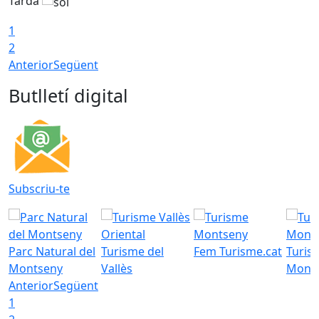
Tarda
T
1
2
Anterior
Següent
Butlletí digital
Subscriu-te
Parc Natural del
Turisme del
Fem Turisme.cat
Turis
Montseny
Vallès
Mont
Anterior
Següent
1