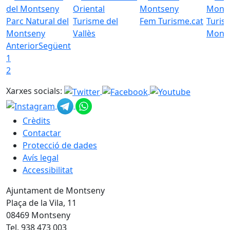
Parc Natural del
Turisme del
Fem Turisme.cat
Turis
Montseny
Vallès
Mont
Anterior
Següent
1
2
Xarxes socials:
Crèdits
Contactar
Protecció de dades
Avís legal
Accessibilitat
Ajuntament de Montseny
Plaça de la Vila, 11
08469 Montseny
Tel. 938 473 003