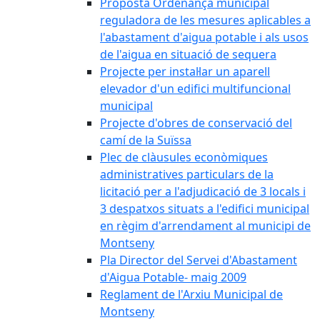
Proposta Ordenança municipal
reguladora de les mesures aplicables a
l'abastament d'aigua potable i als usos
de l'aigua en situació de sequera
Projecte per instal·lar un aparell
elevador d'un edifici multifuncional
municipal
Projecte d'obres de conservació del
camí de la Suïssa
Plec de clàusules econòmiques
administratives particulars de la
licitació per a l'adjudicació de 3 locals i
3 despatxos situats a l'edifici municipal
en règim d'arrendament al municipi de
Montseny
Pla Director del Servei d'Abastament
d'Aigua Potable- maig 2009
Reglament de l'Arxiu Municipal de
Montseny