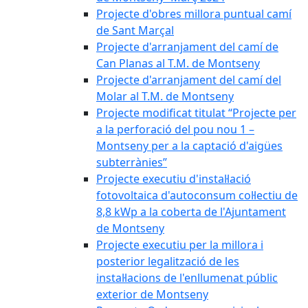
Projecte d'obres millora puntual camí
de Sant Marçal
Projecte d'arranjament del camí de
Can Planas al T.M. de Montseny
Projecte d'arranjament del camí del
Molar al T.M. de Montseny
Projecte modificat titulat “Projecte per
a la perforació del pou nou 1 –
Montseny per a la captació d'aigües
subterrànies”
Projecte executiu d'instal·lació
fotovoltaica d'autoconsum col·lectiu de
8,8 kWp a la coberta de l'Ajuntament
de Montseny
Projecte executiu per la millora i
posterior legalització de les
instal·lacions de l'enllumenat públic
exterior de Montseny