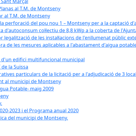
e Sant Marçal
Planas al T.M. de Montseny
ar al T.M. de Montseny
a la perforació del pou nou 1 – Montseny per a la captació d
aica d'autoconsum col·lectiu de 8,8 kWp a la coberta de l'Aj
or legalització de les instal·lacions de l'enllumenat públic e
de les mesures aplicables a l'abastament d'aigua potable i
r d'un edifici multifuncional municipal
 de la Suïssa
ves particulars de la licitació per a l'adjudicació de 3 local
ent al municipi de Montseny
igua Potable- maig 2009
seny
.
 2020-2023 i el Programa anual 2020
tica del municipi de Montseny.