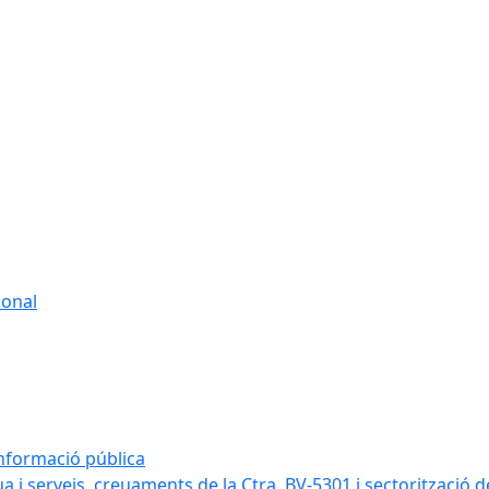
sonal
informació pública
a i serveis, creuaments de la Ctra. BV-5301 i sectorització d