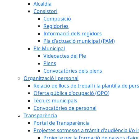
Alcaldia
Consistori
Composició
Regidories
Informació dels regidors
Pla d'actuació municipal (PAM)
Ple Municipal
Videoactes del Ple
Plens
Convocatòries dels plens
Organització i personal
Relació de llocs de treball i la plantilla de per
Oferta pública d'ocupació (OPO)
Tècnics municipals
Convocatòries de personal
Transparència
Portal de Transparència
Projectes sotmesos a tràmit d'audiència i/o 
Projecte per la formació de passos d’aigu