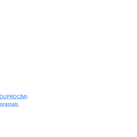
l (DUPROCIM)
forestals