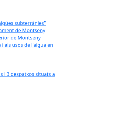
'aigües subterrànies”
untament de Montseny
xterior de Montseny
 als usos de l'aigua en
s i 3 despatxos situats a