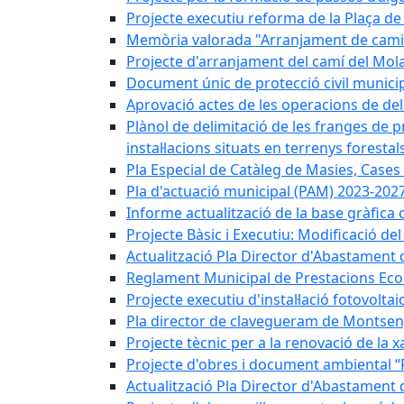
Projecte executiu reforma de la Plaça de 
Memòria valorada "Arranjament de camins
Projecte d'arranjament del camí del Mola
Document únic de protecció civil munic
Aprovació actes de les operacions de del
Plànol de delimitació de les franges de p
instal·lacions situats en terrenys forestals
Pla Especial de Catàleg de Masies, Cases
Pla d'actuació municipal (PAM) 2023-2027
Informe actualització de la base gràfica 
Projecte Bàsic i Executiu: Modificació d
Actualització Pla Director d'Abastament 
Reglament Municipal de Prestacions Eco
Projecte executiu d'instal·lació fotovolta
Pla director de clavegueram de Montsen
Projecte tècnic per a la renovació de la 
Projecte d'obres i document ambiental “P
Actualització Pla Director d'Abastament