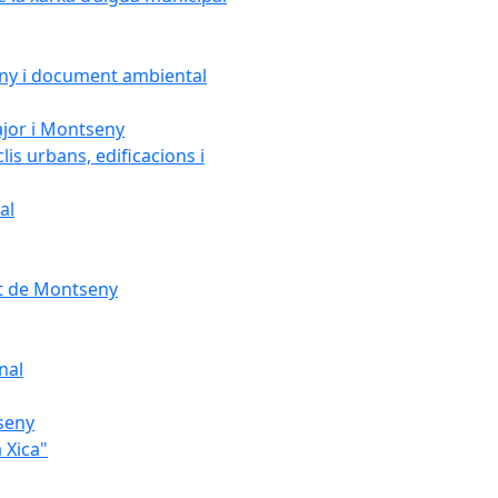
seny i document ambiental
ajor i Montseny
lis urbans, edificacions i
al
nt de Montseny
nal
tseny
 Xica"