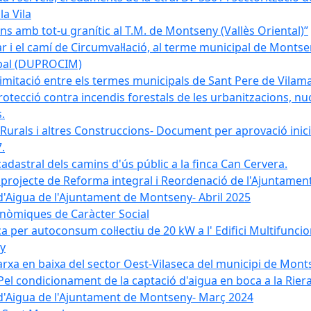
la Vila
 amb tot-u granític al T.M. de Montseny (Vallès Oriental)”
r i el camí de Circumval·lació, al terme municipal de Mont
ipal (DUPROCIM)
imitació entre els termes municipals de Sant Pere de Vilam
rotecció contra incendis forestals de les urbanitzacions, nuc
.
 Rurals i altres Construccions- Document per aprovació inici
.
cadastral dels camins d'ús públic a la finca Can Cervera.
el projecte de Reforma integral i Reordenació de l'Ajuntame
d'Aigua de l'Ajuntament de Montseny- Abril 2025
nòmiques de Caràcter Social
ica per autoconsum col·lectiu de 20 kW a l' Edifici Multifuncio
y
xarxa en baixa del sector Oest-Vilaseca del municipi de Mon
el condicionament de la captació d'aigua en boca a la Riera
 d'Aigua de l'Ajuntament de Montseny- Març 2024