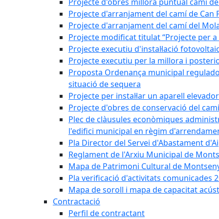
Projecte d'obres millora puntual camí d
Projecte d'arranjament del camí de Can 
Projecte d'arranjament del camí del Mol
Projecte modificat titulat “Projecte per 
Projecte executiu d'instal·lació fotovolt
Projecte executiu per la millora i posteri
Proposta Ordenança municipal reguladora 
situació de sequera
Projecte per instal·lar un aparell elevado
Projecte d'obres de conservació del camí
Plec de clàusules econòmiques administrati
l'edifici municipal en règim d'arrendam
Pla Director del Servei d'Abastament d'A
Reglament de l'Arxiu Municipal de Mont
Mapa de Patrimoni Cultural de Montseny
Pla verificació d'activitats comunicades
Mapa de soroll i mapa de capacitat acús
Contractació
Perfil de contractant